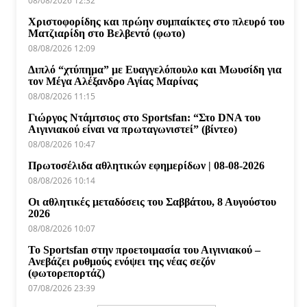
08/08/2026 12:32
Χριστοφορίδης και πρώην συμπαίκτες στο πλευρό του
Ματζιαρίδη στο Βελβεντό (φωτο)
08/08/2026 12:09
Διπλό “χτύπημα” με Ευαγγελόπουλο και Μωυσίδη για
τον Μέγα Αλέξανδρο Αγίας Μαρίνας
08/08/2026 11:15
Γιώργος Ντάμτσιος στο Sportsfan: “Στο DNA του
Αιγινιακού είναι να πρωταγωνιστεί” (βίντεο)
08/08/2026 10:47
Πρωτοσέλιδα αθλητικών εφημερίδων | 08-08-2026
08/08/2026 10:14
Οι αθλητικές μεταδόσεις του Σαββάτου, 8 Αυγούστου
2026
08/08/2026 10:07
Το Sportsfan στην προετοιμασία του Αιγινιακού –
Ανεβάζει ρυθμούς ενόψει της νέας σεζόν
(φωτορεπορτάζ)
07/08/2026 23:39