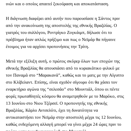
ινών και ο οποίος απαιτεί ξεκούραση και αποκατάσταση.
Η διάγνωση διαφέρει από αυτήν που παρουσίασε η Σάντος πριν
από την ανακοίνωση της αποστολής της εθνικής Βραζιλίας. Ο
γιατρός του συλλόγου, Ροντρίγκο Ζογκάιμπ, δήλωσε ότι το
πρόβλημα ήταν απλώς πρήξιμο και πως ο Νεϊμάρ θα πήγαινε
έτοιμος για να αρχίσει προπονήσεις την Τρίτη.
Μετά την εξέλιξη αυτή, ο πρώτος σκόρερ όλων των εποχών της
εθνικής Βραζιλίας θα απουσιάσει από το κυριακάτικο φιλικό με
τον Παναμά στο “Μαρακανά”, καθώς και το ματς με την Αίγυπτο
στο Κλίβελαντ. Επίσης, είναι σχεδόν σίγουρο ότι θα χάσει τον
εναρκτήριο αγώνα της “σελεσάο” στο Μουντιάλ, όπου οι πέντε
φορές πρωταθλητές κόσμου θα αναμετρηθούν με το Μαρόκο, στις
13 Ιουνίου στο Νιου Τζέρσεϊ. Ο προπονητής της εθνικής
Βραζιλίας, Κάρλο Αντσελότι, έχει τη δυνατότητα να
αντικαταστήσει τον Νεϊμάρ στην αποστολή μέχρι τις 12 Ιουνίου,
καθώς ενδεχόμενη αλλαγή μπορεί να γίνει μέχρι 24 ώρες πριν το