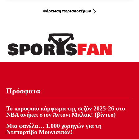
Φόρτωση περισσοτέρων
Πρόσφατα
Το κορυφαίο κάρφωμα της σεζόν 2025-26 στο
NBA ανήκει στον Άντονι Μπλακ! (βίντεο)
Μια φανέλα… 1.000 χορηγών για τη
Ντεπορτίβο Μουνισιπάλ!