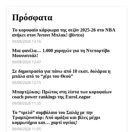
Πρόσφατα
Το κορυφαίο κάρφωμα της σεζόν 2025-26 στο NBA
ανήκει στον Άντονι Μπλακ! (βίντεο)
09/08/2026 13:16
Μια φανέλα… 1.000 χορηγών για τη Ντεπορτίβο
Μουνισιπάλ!
09/08/2026 12:47
Σε δημοπρασία για πάνω από 10 εκατ. δολάρια η
μπάλα από το “χέρι του Θεού”
09/08/2026 12:15
Μπαρτζώκας: Πρώτος στη λίστα των κορυφαίων
coach power rankings της EuroLeague
09/08/2026 11:35
Το “τρελό” συμβόλαιο του Σαλάχ με την
Τραμπζονσπόρ: Από αμάξια και βίλες μέχρι
κομμωτήριο και… χαρτί υγείας!
09/08/2026 11:05