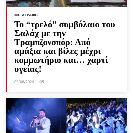
ΜΕΤΑΓΡΑΦΈΣ
Το “τρελό” συμβόλαιο του
Σαλάχ με την
Τραμπζονσπόρ: Από
αμάξια και βίλες μέχρι
κομμωτήριο και… χαρτί
υγείας!
09/08/2026 11:05