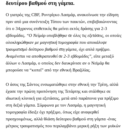
δευτέρου βαθμού στη γάμπα.
Ο γιατρός της CBF, Ροντρίγκο Λασμάρ, ανακοίνωσε την είδηση
πριν από μια συνέντευξη Τύπου των παικτών, επιβεβαιώνοντας
ότι ο 34χρονος επιθετικός θα μείνει εκτός δράσης για 2-3
εβδομάδες.
“Ο Νεϊμάρ υποβλήθηκε σε όλες τις εξετάσεις, οι οποίες
ολοκληρώθηκαν με μαγνητική τομογραφία που αποκάλυψε
τραυματισμό δεύτερου βαθμού στη γάμπα, όχι απλά πρήξιμο.
Αναμένεται να αποθεραπευθεί σε 2-3 εβδομάδες”,
είπε μεταξύ
άλλων ο Λασμάρ, ο οποίος δεν διευκρίνισε αν ο Νεϊμάρ θα
μπορούσε να “κοπεί” από την εθνική Βραζιλίας.
Ο άσος της Σάντος ενσωματώθηκε στην εθνική την Τρίτη, αλλά
έχασε την πρώτη προπόνηση της Τετάρτης και στάλθηκε σε
ιδιωτική κλινική για εξετάσεις, μετά από παράπονα για πρήξιμο
στη δεξιά γάμπα. Σύμφωνα με τον Λασμάρ, η μαγνητική
τομογραφία έδειξε όχι πρήξιμο, όπως είχε αναφερθεί
προηγουμένως, αλλά θλάση δεύτερου βαθμού στη γάμπα -ένας
μέτριος τραυματισμός που περιλαμβάνει μερική ρήξη των μυϊκών