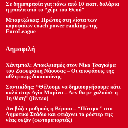
Σε δημοπρασία για πάνω από 10 εκατ. δολάρια
η μπάλα από το “χέρι του Θεού”
Μπαρτζώκας: Πρώτος στη λίστα των
κορυφαίων coach power rankings της
EuroLeague
Δημοφιλή
Χάντμπολ: Αποκλεισμός στον Νίκο Τσαγκέρα
του Ζαφειράκη Νάουσας – Οι αποφάσεις της
αθλητικής δικαιοσύνης
Σαντικίδης: “Θέλουμε να δημιουργήσουμε κάτι
καλό στην Αγία Μαρίνα – Δεν θα με χαλούσε η
1η θέση” (βίντεο)
Ανεβάζει ρυθμούς η Βέροια – “Πάτησε” στο
Δημοτικό Στάδιο και φτιάχνει το ρόστερ της
νέας σεζόν (φωτορεπορτάζ)