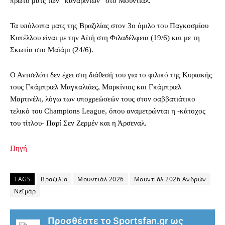
πρώτο ματς των “καναρινιών” στο Μουντιάλ.
Τα υπόλοιπα ματς της Βραζιλίας στον 3ο όμιλο του Παγκοσμίου
Κυπέλλου είναι με την Αϊτή στη Φιλαδέλφεια (19/6) και με τη
Σκωτία στο Μαϊάμι (24/6).
Ο Αντσελότι δεν έχει στη διάθεσή του για το φιλικό της Κυριακής
τους Γκάμπριελ Μαγκαλιάες, Μαρκίνιος και Γκάμπριελ
Μαρτινέλι, λόγω των υποχρεώσεών τους στον σαββατιάτικο
τελικό του Champions League, όπου αναμετρώνται η -κάτοχος
του τίτλου- Παρί Σεν Ζερμέν και η Άρσεναλ.
Πηγή
TAGS
Βραζιλία
Μουντιάλ 2026
Μουντιάλ 2026 Ανδρών
Νεϊμάρ
Προσθέστε το Sportsfan.gr ως