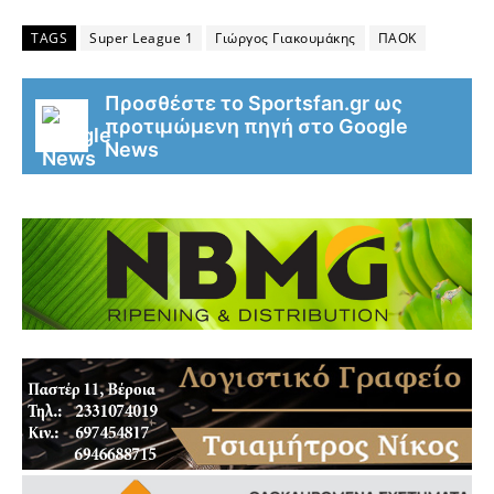
TAGS
Super League 1
Γιώργος Γιακουμάκης
ΠΑΟΚ
Προσθέστε το Sportsfan.gr ως
προτιμώμενη πηγή στο Google
News