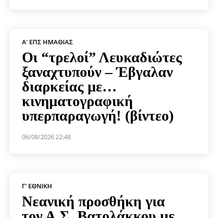
Α' ΕΠΣ ΗΜΑΘΊΑΣ
Οι “τρελοί” Λευκαδιώτες
ξαναχτυπούν – Έβγαλαν
διαρκείας με…
κινηματογραφική
υπερπαραγωγή! (βίντεο)
06/08/2026 22:48
Γ' ΕΘΝΙΚΉ
Νεανική προσθήκη για
τον Α.Σ. Βατολάκκου με