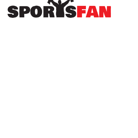
Πρόσφατα
Δωρεά της ΚΑΕ Άρης στους πληγέντες από τις
πυρκαγιές
Ο ΠΑΟΚ “πλήρωσε” το γρήγορο γκολ της
Άντερλεχτ – Όλα για όλα στη ρεβάνς
Οι “τρελοί” Λευκαδιώτες ξαναχτυπούν –
Έβγαλαν διαρκείας με… κινηματογραφική
υπερπαραγωγή! (βίντεο)