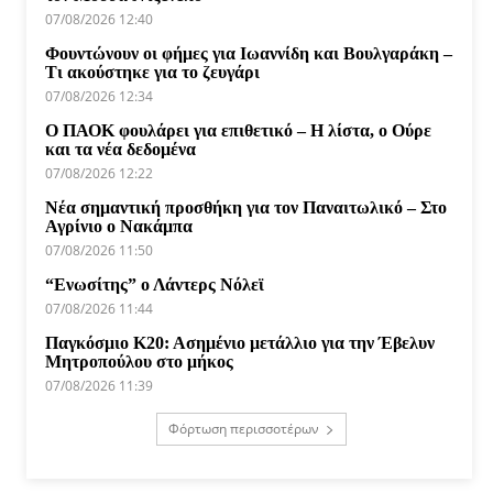
07/08/2026 12:40
Φουντώνουν οι φήμες για Ιωαννίδη και Βουλγαράκη –
Τι ακούστηκε για το ζευγάρι
07/08/2026 12:34
Ο ΠΑΟΚ φουλάρει για επιθετικό – Η λίστα, ο Ούρε
και τα νέα δεδομένα
07/08/2026 12:22
Νέα σημαντική προσθήκη για τον Παναιτωλικό – Στο
Αγρίνιο ο Νακάμπα
07/08/2026 11:50
“Ενωσίτης” ο Λάντερς Νόλεϊ
07/08/2026 11:44
Παγκόσμιο Κ20: Ασημένιο μετάλλιο για την Έβελυν
Μητροπούλου στο μήκος
07/08/2026 11:39
Φόρτωση περισσοτέρων