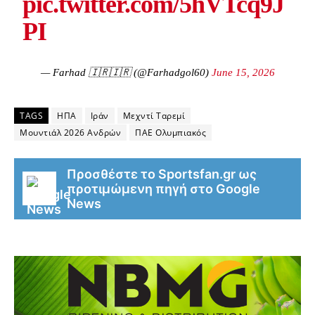
pic.twitter.com/5hVTcq9J
PI
— Farhad 🇮🇷🇮🇷 (@Farhadgol60)
June 15, 2026
TAGS
ΗΠΑ
Ιράν
Μεχντί Ταρεμί
Μουντιάλ 2026 Ανδρών
ΠΑΕ Ολυμπιακός
Προσθέστε το Sportsfan.gr ως
προτιμώμενη πηγή στο Google
News