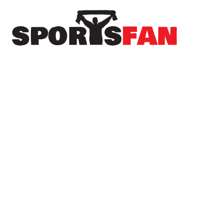
Πρόσφατα
Το Sportsfan στην προετοιμασία του Αιγινιακού
– Ανεβάζει ρυθμούς ενόψει της νέας σεζόν
(φωτορεπορτάζ)
Σταθερά κάτω από τα δοκάρια του Α.Σ.
Λευκαδίων ο Γιάννης Γαϊτανίδης
Νέα μεταγραφική ενίσχυση για τον Απόλλωνα