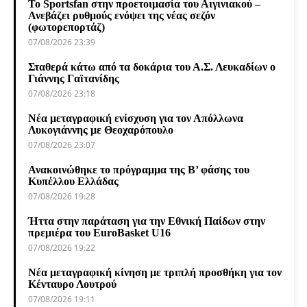
Το Sportsfan στην προετοιμασία του Αιγινιακού –
Ανεβάζει ρυθμούς ενόψει της νέας σεζόν
(φωτορεπορτάζ)
07/08/2026 23:39
Σταθερά κάτω από τα δοκάρια του Α.Σ. Λευκαδίων ο
Γιάννης Γαϊτανίδης
07/08/2026 23:18
Νέα μεταγραφική ενίσχυση για τον Απόλλωνα
Λυκογιάννης με Θεοχαρόπουλο
07/08/2026 23:07
Ανακοινώθηκε το πρόγραμμα της Β’ φάσης του
Κυπέλλου Ελλάδας
07/08/2026 19:28
Ήττα στην παράταση για την Εθνική Παίδων στην
πρεμιέρα του EuroBasket U16
07/08/2026 19:22
Νέα μεταγραφική κίνηση με τριπλή προσθήκη για τον
Κένταυρο Λουτρού
07/08/2026 19:11