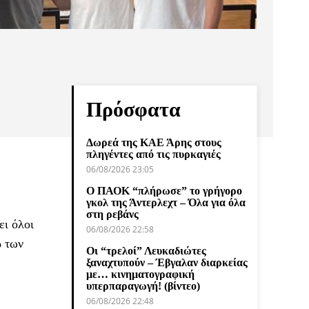
Πρόσφατα
Δωρεά της ΚΑΕ Άρης στους
πληγέντες από τις πυρκαγιές
06/08/2026 23:05
Ο ΠΑΟΚ “πλήρωσε” το γρήγορο
γκολ της Άντερλεχτ – Όλα για όλα
στη ρεβάνς
ει όλοι
06/08/2026 22:58
% των
Οι “τρελοί” Λευκαδιώτες
ξαναχτυπούν – Έβγαλαν διαρκείας
με… κινηματογραφική
υπερπαραγωγή! (βίντεο)
06/08/2026 22:48