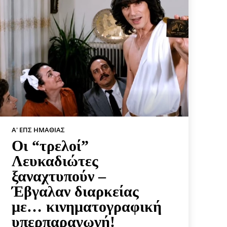
Α' ΕΠΣ ΗΜΑΘΊΑΣ
Οι “τρελοί”
Λευκαδιώτες
ξαναχτυπούν –
Έβγαλαν διαρκείας
με… κινηματογραφική
υπερπαραγωγή!