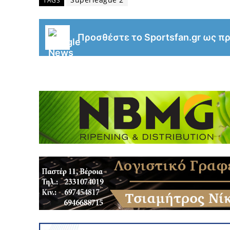
TAGS
Προσθέστε το Sportsfan.gr ως π