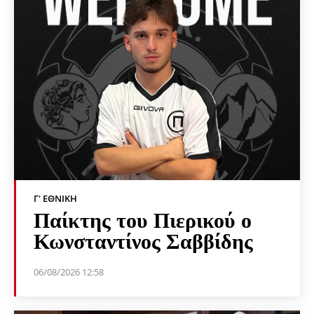
Γ' ΕΘΝΙΚΉ
Παίκτης του Πιερικού ο
Κωνσταντίνος Σαββίδης
06/08/2026 12:58