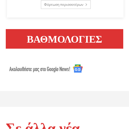
Φόρτωση περισσοτέρων
ΒΑΘΜΟΛΟΓΙΕΣ
Σε άλλα νέα...