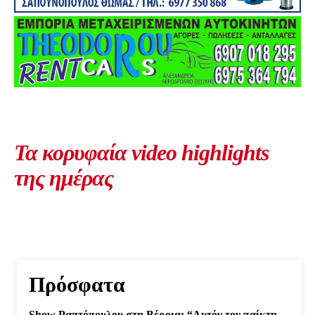
Τα κορυφαία video highlights
της ημέρας
Πρόσφατα
Show Ραπτόπουλου στη Βέροια: “Αυτόν τον παίκτη