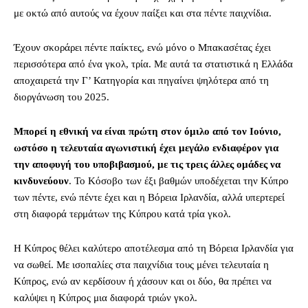
με οκτώ από αυτούς να έχουν παίξει και στα πέντε παιχνίδια.
Έχουν σκοράρει πέντε παίκτες, ενώ μόνο ο Μπακασέτας έχει
περισσότερα από ένα γκολ, τρία. Με αυτά τα στατιστικά η Ελλάδα
αποχαιρετά την Γ’ Κατηγορία και πηγαίνει ψηλότερα από τη
διοργάνωση του 2025.
Μπορεί η εθνική να είναι πρώτη στον όμιλο από τον Ιούνιο,
ωστόσο η τελευταία αγωνιστική έχει μεγάλο ενδιαφέρον για
την αποφυγή του υποβιβασμού, με τις τρεις άλλες ομάδες να
κινδυνεύουν
. Το Κόσοβο των έξι βαθμών υποδέχεται την Κύπρο
των πέντε, ενώ πέντε έχει και η Βόρεια Ιρλανδία, αλλά υπερτερεί
στη διαφορά τερμάτων της Κύπρου κατά τρία γκολ.
Η Κύπρος θέλει καλύτερο αποτέλεσμα από τη Βόρεια Ιρλανδία για
να σωθεί. Με ισοπαλίες στα παιχνίδια τους μένει τελευταία η
Κύπρος, ενώ αν κερδίσουν ή χάσουν και οι δύο, θα πρέπει να
καλύψει η Κύπρος μια διαφορά τριών γκολ.