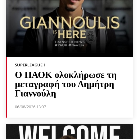
SUPERLEAGUE 1
Ο ΠΑΟΚ ολοκλήρωσε τη
μεταγραφή του Δημήτρη
Γιαννούλη
06/08/2026 13:07