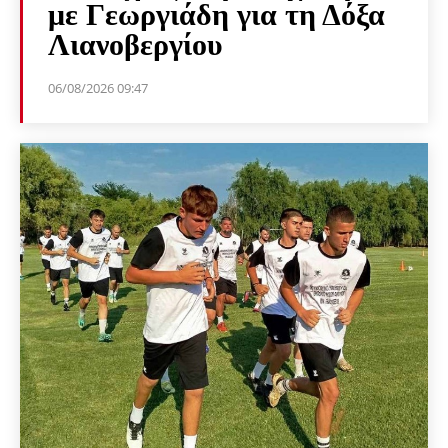
με Γεωργιάδη για τη Δόξα
Λιανοβεργίου
06/08/2026 09:47