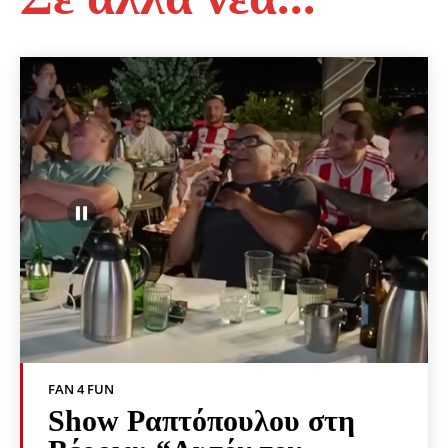
FAN 4 FUN
Show Ραπτόπουλου στη