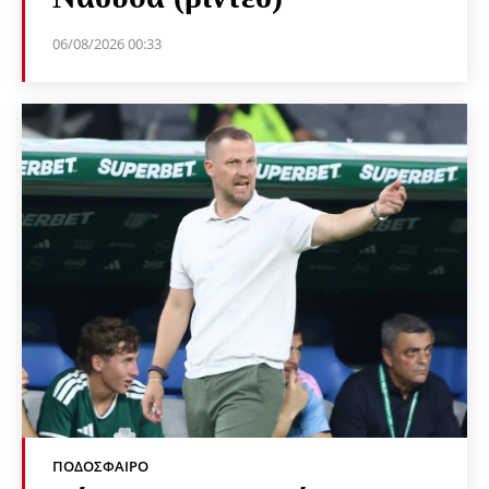
06/08/2026 00:33
ΠΟΔΌΣΦΑΙΡΟ