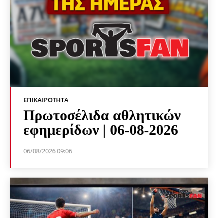
ΕΠΙΚΑΙΡΌΤΗΤΑ
Πρωτοσέλιδα αθλητικών
εφημερίδων | 06-08-2026
06/08/2026 09:06