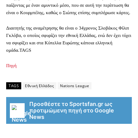
παίζοντας με έναν αμυντικό μέσο, που σε αυτή την περίπτωση θα
είναι ο Κουρμπέλης, καθώς ο Σιώπης επίσης συμπλήρωσε κάρτες.
Διαιτητής της αναμέτρησης θα είναι ο 34χρονος Σλοβάκος Φίλιπ
Γκλόβα, ο οποίος σφυρίζει την εθνική Ελλάδας, ενώ δεν έχει τύχει
να σφυρίξει και στα Κύπελλα Ευρώπης κάποια ελληνική
ομάδα.TAGS
Πηγή
TAGS
Εθνική Ελλάδος
Νations League
Προσθέστε το Sportsfan.gr ως
προτιμώμενη πηγή στο Google
News