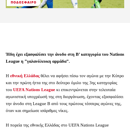
ΠΟΔΌΣΦΑΙΡΟ
Ήδη έχει εξασφαλίσει την άνοδο στη Β’ κατηγορία του Nations
League η ”γαλανόλευκη αρμάδα”.
Η
εθνική Ελλάδας
θέλει να αφήσει πίσω τον αγώνα με την Κύπρο
και την πρώτη ήττα της στο δεύτερο όμιλο της 3ης κατηγορίας
του
UEFA Nations League
κι επικεντρώνεται στην τελευταία
αγωνιστική υποχρέωσή της στη διοργάνωση, έχοντας εξασφαλίσει
την άνοδο στη League B από τους πρώτους τέσσερις αγώνες της,
όταν και σημείωσε ισάριθμες νίκες.
Η πορεία της εθνικής Ελλάδας στο UEFA Nations League