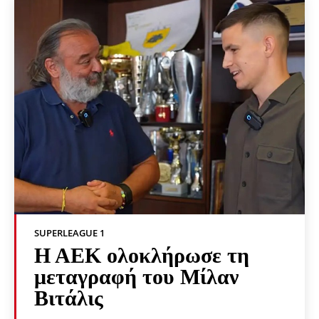
SUPERLEAGUE 1
Η ΑΕΚ ολοκλήρωσε τη
μεταγραφή του Μίλαν
Βιτάλις