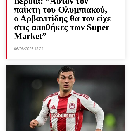
Βέροια: “Αυτόν τον
παίκτη του Ολυμπιακού,
ο Αρβανιτίδης θα τον είχε
στις αποθήκες των Super
Market”
06/08/2026 13:24