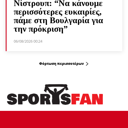
Νίστρουπ: “Να κάνουμε
περισσότερες ευκαιρίες,
πάμε στη Βουλγαρία για
την πρόκριση”
06/08/2026 00:24
Φόρτωση περισσοτέρων