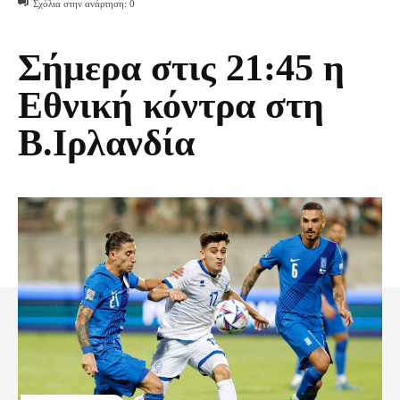
Σχόλια στην ανάρτηση:
0
Σήμερα στις 21:45 η
Εθνική κόντρα στη
Β.Ιρλανδία