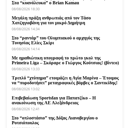
Στα “κυανόλευκα” ο Brian Kamau
08/08/2026 18:30
Μεγάλη πράξη ανθρωπιάς από τον Τάσο
Χατζηγιοβάνη για τον μικρό Δημήτρη
08/08/2026 14:34
Στο “ραντάρ” του Ολυμπιακού ο αρχηγός της
Τυνησίας Ελίες Σκίρι
08/08/2026 14:14
Με ημαθιώτικη υπογραφή το πρώτο γκολ της
Primeira Liga – Σκόραρε ο Γιώργος Κούτσιας! (βίντεο)
08/08/2026 13:33
Τριπλό “χτύπημα” ετοιμάζει η Αγία Μαρίνα – Έτοιμος
να “πυροδοτήσει” μεταγραφικές βόμβες ο Σαντικίδης!
08/08/2026 13:02
Επιβεβαίωση Sportsfan για Παπατζίκο – Η
ανακοίνωση της ΑΕ Αλεξάνδρειας
08/08/2026 12:41
Στο “οπλοστάσιο” της Δόξας Λιανοβεργίου ο
Ροτσιόπουλος