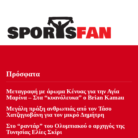
Πρόσφατα
Μεταγραφή με άρωμα Κένυας για την Αγία
Μαρίνα – Στα “κυανόλευκα” ο Brian Kamau
Μεγάλη πράξη ανθρωπιάς από τον Τάσο
Χατζηγιοβάνη για τον μικρό Δημήτρη
Στο “ραντάρ” του Ολυμπιακού ο αρχηγός της
Τυνησίας Ελίες Σκίρι