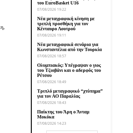
του EuroBasket U16
07/08/2026 19:22
Νέα μεταγραφική κίνηση με
τριπλή προσθήκη για τον
η,
Κένταυρο Λουτρού
07/08/2026 19:11
Νέα μεταγραφικά σενάρια για
Κωνσταντέλια από την Τουρκία
07/08/2026 18:57
Ολυμπιακός: Υπέγραψαν ο γιος
του Τζιοβάνι και ο αδερφός του
Ρέτσου
07/08/2026 18:49
Τριπλό μεταγραφικό “χτύπημα”
για τον ΑΟ Παραλίας
07/08/2026 18:43
Παίκτης του Άρη ο Άνταμ
Μοκόκα
07/08/2026 14:23