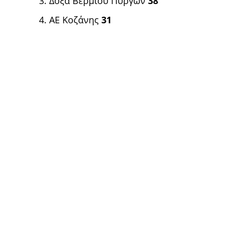
Δόξα Βερμίου Πύργων
38
ΑΕ Κοζάνης
31