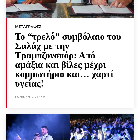
ΜΕΤΑΓΡΑΦΈΣ
Το “τρελό” συμβόλαιο του
Σαλάχ με την
Τραμπζονσπόρ: Από
αμάξια και βίλες μέχρι
κομμωτήριο και… χαρτί
υγείας!
09/08/2026 11:05