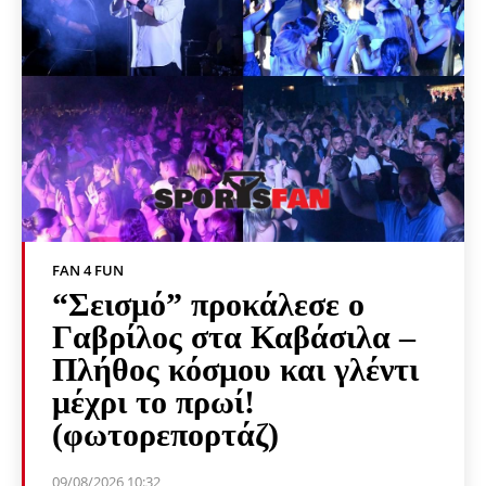
FAN 4 FUN
“Σεισμό” προκάλεσε ο
Γαβρίλος στα Καβάσιλα –
Πλήθος κόσμου και γλέντι
μέχρι το πρωί!
(φωτορεπορτάζ)
09/08/2026 10:32