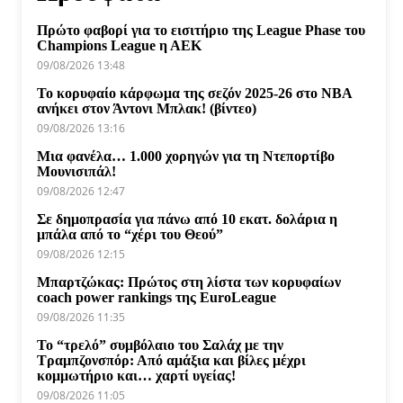
Πρώτο φαβορί για το εισιτήριο της League Phase του
Champions League η ΑΕΚ
09/08/2026 13:48
Το κορυφαίο κάρφωμα της σεζόν 2025-26 στο NBA
ανήκει στον Άντονι Μπλακ! (βίντεο)
09/08/2026 13:16
Μια φανέλα… 1.000 χορηγών για τη Ντεπορτίβο
Μουνισιπάλ!
09/08/2026 12:47
Σε δημοπρασία για πάνω από 10 εκατ. δολάρια η
μπάλα από το “χέρι του Θεού”
09/08/2026 12:15
Μπαρτζώκας: Πρώτος στη λίστα των κορυφαίων
coach power rankings της EuroLeague
09/08/2026 11:35
Το “τρελό” συμβόλαιο του Σαλάχ με την
Τραμπζονσπόρ: Από αμάξια και βίλες μέχρι
κομμωτήριο και… χαρτί υγείας!
09/08/2026 11:05