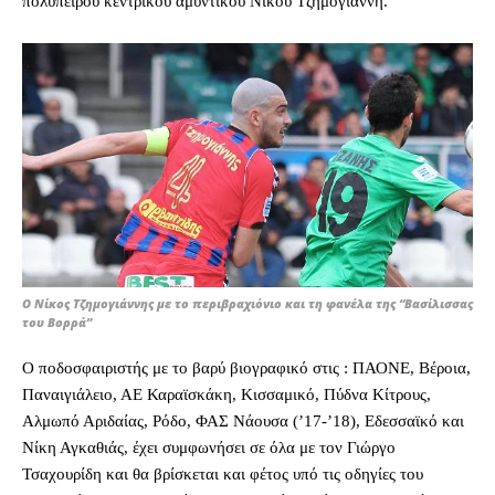
πολύπειρου κεντρικού αμυντικού Νίκου Τζημογιάννη.
Ο Νίκος Τζημογιάννης με το περιβραχιόνιο και τη φανέλα της “Βασίλισσας
του Βορρά”
Ο ποδοσφαιριστής με το βαρύ βιογραφικό στις : ΠΑΟΝΕ, Βέροια,
Παναιγιάλειο, ΑΕ Καραϊσκάκη, Κισσαμικό, Πύδνα Κίτρους,
Αλμωπό Αριδαίας, Ρόδο, ΦΑΣ Νάουσα (’17-’18), Εδεσσαϊκό και
Νίκη Αγκαθιάς, έχει συμφωνήσει σε όλα με τον Γιώργο
Τσαχουρίδη και θα βρίσκεται και φέτος υπό τις οδηγίες του