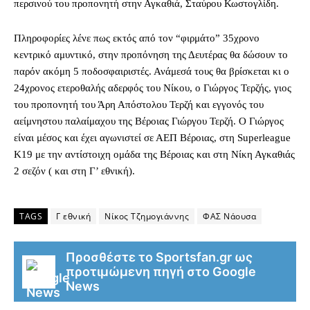
περσινού του προπονητή στην Αγκαθιά, Σταύρου Κωστογλίδη.
Πληροφορίες λένε πως εκτός από τον “φιρμάτο” 35χρονο
κεντρικό αμυντικό, στην προπόνηση της Δευτέρας θα δώσουν το
παρόν ακόμη 5 ποδοσφαιριστές. Ανάμεσά τους θα βρίσκεται κι ο
24χρονος ετεροθαλής αδερφός του Νίκου, ο Γιώργος Τερζής, γιος
του προπονητή του Άρη Απόστολου Τερζή και εγγονός του
αείμνηστου παλαίμαχου της Βέροιας Γιώργου Τερζή. Ο Γιώργος
είναι μέσος και έχει αγωνιστεί σε ΑΕΠ Βέροιας, στη Superleague
K19 με την αντίστοιχη ομάδα της Βέροιας και στη Νίκη Αγκαθιάς
2 σεζόν ( και στη Γ’ εθνική).
TAGS
Γ εθνική
Νίκος Τζημογιάννης
ΦΑΣ Νάουσα
Προσθέστε το Sportsfan.gr ως
προτιμώμενη πηγή στο Google
News