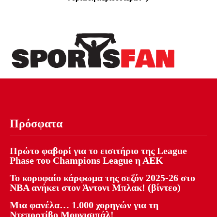
Πρόσφατα
Πρώτο φαβορί για το εισιτήριο της League
Phase του Champions League η ΑΕΚ
Το κορυφαίο κάρφωμα της σεζόν 2025-26 στο
NBA ανήκει στον Άντονι Μπλακ! (βίντεο)
Μια φανέλα… 1.000 χορηγών για τη
Ντεπορτίβο Μουνισιπάλ!