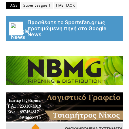
TAGS
Super League 1
ΠΑΕ ΠΑΟΚ
Προσθέστε το Sportsfan.gr ως
προτιμώμενη πηγή στο Google
News