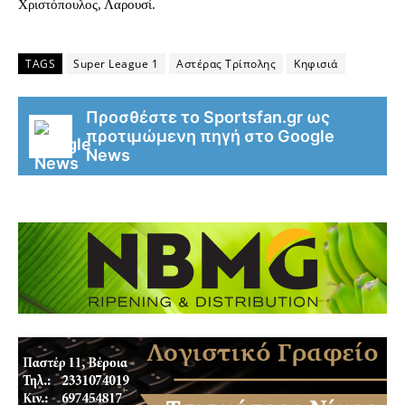
Χριστόπουλος, Λαρουσί.
TAGS
Super League 1
Αστέρας Τρίπολης
Κηφισιά
Προσθέστε το Sportsfan.gr ως
προτιμώμενη πηγή στο Google
News