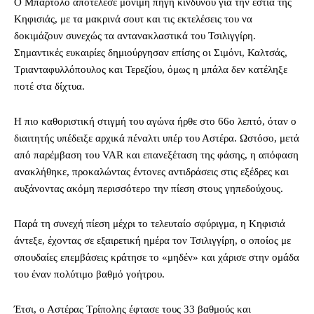
Ο Μπαρτόλο αποτέλεσε μόνιμη πηγή κινδύνου για την εστία της
Κηφισιάς, με τα μακρινά σουτ και τις εκτελέσεις του να
δοκιμάζουν συνεχώς τα αντανακλαστικά του Τσιλιγγίρη.
Σημαντικές ευκαιρίες δημιούργησαν επίσης οι Σιμόνι, Καλτσάς,
Τριανταφυλλόπουλος και Τερεζίου, όμως η μπάλα δεν κατέληξε
ποτέ στα δίχτυα.
Η πιο καθοριστική στιγμή του αγώνα ήρθε στο 66ο λεπτό, όταν ο
διαιτητής υπέδειξε αρχικά πέναλτι υπέρ του Αστέρα. Ωστόσο, μετά
από παρέμβαση του VAR και επανεξέταση της φάσης, η απόφαση
ανακλήθηκε, προκαλώντας έντονες αντιδράσεις στις εξέδρες και
αυξάνοντας ακόμη περισσότερο την πίεση στους γηπεδούχους.
Παρά τη συνεχή πίεση μέχρι το τελευταίο σφύριγμα, η Κηφισιά
άντεξε, έχοντας σε εξαιρετική ημέρα τον Τσιλιγγίρη, ο οποίος με
σπουδαίες επεμβάσεις κράτησε το «μηδέν» και χάρισε στην ομάδα
του έναν πολύτιμο βαθμό γοήτρου.
Έτσι, ο Αστέρας Τρίπολης έφτασε τους 33 βαθμούς και