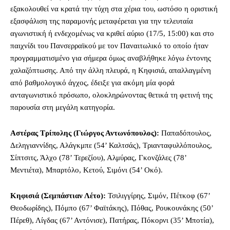
εξακολουθεί να κρατά την τύχη στα χέρια του, ωστόσο η οριστική
εξασφάλιση της παραμονής μεταφέρεται για την τελευταία
αγωνιστική ή ενδεχομένως να κριθεί αύριο (17/5, 15:00) και στο
παιχνίδι του Πανσερραϊκού με τον Παναιτωλικό το οποίο ήταν
προγραμματισμένο για σήμερα όμως αναβλήθηκε λόγω έντονης
χαλαζόπτωσης. Από την άλλη πλευρά, η Κηφισιά, απαλλαγμένη
από βαθμολογικό άγχος, έδειξε για ακόμη μία φορά
ανταγωνιστικό πρόσωπο, ολοκληρώνοντας θετικά τη φετινή της
παρουσία στη μεγάλη κατηγορία.
Αστέρας Τρίπολης (Γιώργος Αντωνόπουλος):
Παπαδόπουλος,
Δεληγιαννίδης, Αλάγκμπε (54’ Καλτσάς), Τριανταφυλλόπουλος,
Σίπτσιτς, Άλχο (78’ Τερεζίου), Αλμύρας, Γκονζάλες (78’
Μεντιέτα), Μπαρτόλο, Κετού, Σιμόνι (54’ Οκό).
Κηφισιά (Σεμπάστιαν Λέτο):
Τσιλιγγίρης, Σιμόν, Πέτκοφ (67’
Θεοδωρίδης), Πόμπο (67’ Φαϊτάκης), Πόθας, Ρουκουνάκης (50’
Πέρεθ), Λίγδας (67’ Αντόνισε), Πατήρας, Πόκορνι (35’ Μποτία),