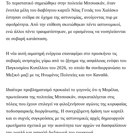
Το περιστατικό σημειώθηκε στην πολιτεία Μιτσοακάν, όταν
ένοπλα μέλη του διαβόητου καρτέλ Νέας Γενιάς του Χαλίσκο
έστησαν ενέδρα σε όχημα της αστυνομίας, ανοίγοντας πυρ με
σφοδρότητα. Από την επίθεση σκοτώθηκαν πέντε αστυνομικοί,
ενώ άλλοι πέντε τραυματίστηκαν, με ορισμένους να νοσηλεύονται
σε σοβαρή κατάσταση.
Η νέα αυτή αιματηρή ενέργεια επαναφέρει στο προσκήνιο τις
σοβαρές ανησυχίες γύρω από το ζήτημα της ασφάλειας ενόψει του
Παγκοσμίου Κυπέλλου του 2026, το οποίο θα συνδιοργανώσει το
Μεξικό μαζί με τις Ηνωμένες Πολιτείες και τον Καναδά.
Ιδιαίτερο προβληματισμό προκαλεί το γεγονός ότι η Μορέλια,
πρωτεύουσα της πολιτείας Μιτσοακάν, συγκαταλέγεται στις
πόλεις που έχουν επιλεγεί να φιλοξενήσουν αγώνες της κορυφαίας
ποδοσφαιρικής διοργάνωσης. Η συνεχιζόμενη δράση των καρτέλ
και οι συχνές συγκρούσεις με τις αστυνομικές αρχές δημιουργούν
ερωτήματα σχετικά με την ικανότητα των αρχών να διασφαλίσουν
την ομαλή και ασφαλή διεξαγωγή του τουρνουά.