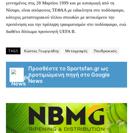
γεννημένος στις 28 Μαρτίου 1999 και με καταγωγή από τη
Νίσυρο, είναι απόφοιτος ΤΕΦΑΑ με ειδικότητα στο ποδόσφαιρο,
κάτοχος μεταπτυχιακού τίτλου σπουδών με αντικείμενο την
προπόνηση και την πρόληψη τραυματισμών στο ποδόσφαιρο, ενώ
διαθέτει δίπλωμα προπονητή UEFA B.
TAGS
Κώστας Γεωργιάδης
Μεταγραφές
Πανθρακικός
Προσθέστε το Sportsfan.gr ως
προτιμώμενη πηγή στο Google
News