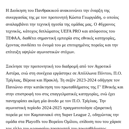
Η Διοίκηση του Πανθρακικού ανακοινώνει την έναρξη της
συνεργασίας της με τον προπονητή Κώστα Γεωργιάδη, ο οποίος
αναλαμβάνει την τεχνική ηγεσία της ομάδας μας. Ο 46χρονος
τεχνικός, κάτοχος διπλώματος UEFA PRO και απόφοιτος του
ΤΕΦΑΑ, διαθέτει σημαντική εμπειρία στις εθνικές κατηγορίες,
έχοντας συνδέσει το όνομά του με επιτυχημένες πορείες και την
επίτευξη υψηλών αγωνιστικών στόχων.
Ξεκίνησε την προπονητική του διαδρομή από τον Αγροτικό
Αστέρα, ενώ στη συνέχεια εργάστηκε σε Απόλλωνα Πόντου, Π.Ο.
Τρίγλιας, Βέροια και Ηρακλή. Τη σεζόν 2023-2024 οδήγησε τον
Πανιώνιο στην κατάκτηση του πρωταθλήματος της Γ’ Εθνικής και
στην επιστροφή του στις επαγγελματικές κατηγορίες, ενώ έχει
πανηγυρίσει ακόμη μία άνοδο με τον Π.Ο. Τρίγλιας. Την
αγωνιστική περίοδο 2024-2025 πραγματοποίησε εξαιρετική
πορεία με τον Καμπανιακό στη Super League 2, οδηγώντας την
ομάδα στα Playoffs του Βορείου Ομίλου, επίδοση που του χάρισε
τον τίτλο του κορυφαίου προπονητή του πρωταθλήματος,