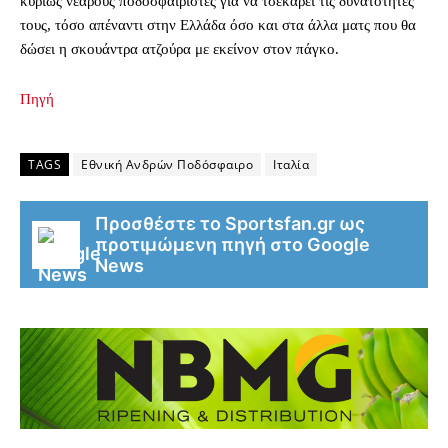
κυρίως νεαρούς ποδοσφαιριστές για να τσεκάρει τις δυνατότητές
τους, τόσο απέναντι στην Ελλάδα όσο και στα άλλα ματς που θα
δώσει η σκουάντρα ατζούρα με εκείνον στον πάγκο.
Πηγή
TAGS
Εθνική Ανδρών Ποδόσφαιρο
Ιταλία
Προσθέστε το Sportsfan.gr ως
προτιμώμενη πηγή στο Google
News