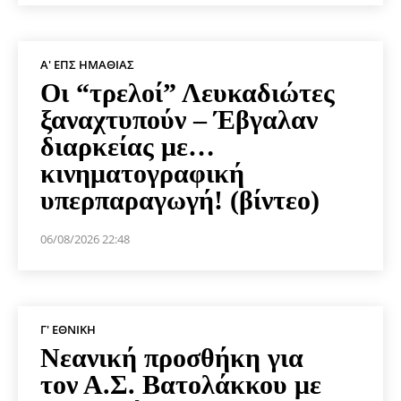
Α' ΕΠΣ ΗΜΑΘΊΑΣ
Οι “τρελοί” Λευκαδιώτες
ξαναχτυπούν – Έβγαλαν
διαρκείας με…
κινηματογραφική
υπερπαραγωγή! (βίντεο)
06/08/2026 22:48
Γ' ΕΘΝΙΚΉ
Νεανική προσθήκη για
τον Α.Σ. Βατολάκκου με