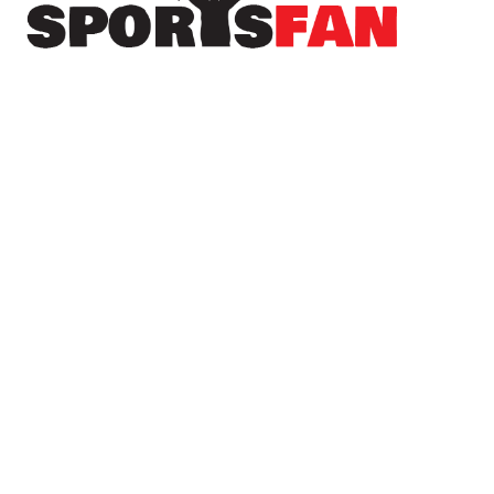
Πρόσφατα
Δωρεά της ΚΑΕ Άρης στους πληγέντες από τις
πυρκαγιές
Ο ΠΑΟΚ “πλήρωσε” το γρήγορο γκολ της
Άντερλεχτ – Όλα για όλα στη ρεβάνς
Οι “τρελοί” Λευκαδιώτες ξαναχτυπούν –
Έβγαλαν διαρκείας με… κινηματογραφική
υπερπαραγωγή! (βίντεο)