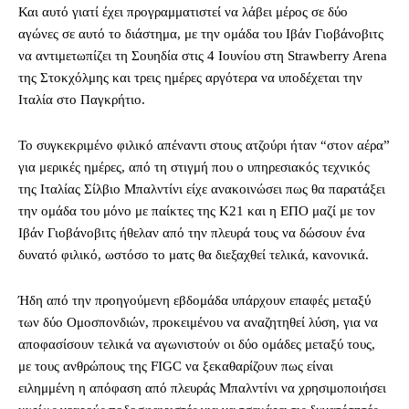
Και αυτό γιατί έχει προγραμματιστεί να λάβει μέρος σε δύο
αγώνες σε αυτό το διάστημα, με την ομάδα του Ιβάν Γιοβάνοβιτς
να αντιμετωπίζει τη Σουηδία στις 4 Ιουνίου στη Strawberry Arena
της Στοκχόλμης και τρεις ημέρες αργότερα να υποδέχεται την
Ιταλία στο Παγκρήτιο.
Το συγκεκριμένο φιλικό απέναντι στους ατζούρι ήταν “στον αέρα”
για μερικές ημέρες, από τη στιγμή που ο υπηρεσιακός τεχνικός
της Ιταλίας Σίλβιο Μπαλντίνι είχε ανακοινώσει πως θα παρατάξει
την ομάδα του μόνο με παίκτες της Κ21 και η ΕΠΟ μαζί με τον
Ιβάν Γιοβάνοβιτς ήθελαν από την πλευρά τους να δώσουν ένα
δυνατό φιλικό, ωστόσο το ματς θα διεξαχθεί τελικά, κανονικά.
Ήδη από την προηγούμενη εβδομάδα υπάρχουν επαφές μεταξύ
των δύο Ομοσπονδιών, προκειμένου να αναζητηθεί λύση, για να
αποφασίσουν τελικά να αγωνιστούν οι δύο ομάδες μεταξύ τους,
με τους ανθρώπους της FIGC να ξεκαθαρίζουν πως είναι
ειλημμένη η απόφαση από πλευράς Μπαλντίνι να χρησιμοποιήσει