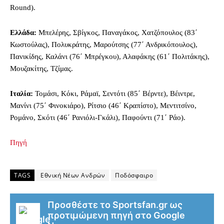
Round).
Ελλάδα:
Μπελέρης, Σβίγκος, Παναγάκος, Χατζόπουλος (83΄
Κωστούλας), Πολυκράτης, Μαρούτσης (77΄ Ανδρικόπουλος),
Πανικίδης, Καλάνι (76΄ Μπρέγκου), Αλαφάκης (61΄ Πολιτάκης),
Μουζακίτης, Τζίμας.
Ιταλία:
Τομάσι, Κόκι, Ράμαϊ, Σεντότι (85΄ Βέρντε), Βέιντρε,
Μανίνι (75΄ Φινοκιάρο), Ρίτσιο (46΄ Κραπίστο), Μεντιτσίνο,
Ρομάνο, Σκότι (46΄ Ρανιόλι-Γκάλι), Παφούντι (71΄ Ράο).
Πηγή
TAGS
Εθνική Νέων Ανδρών
Ποδόσφαιρο
Προσθέστε το Sportsfan.gr ως
προτιμώμενη πηγή στο Google