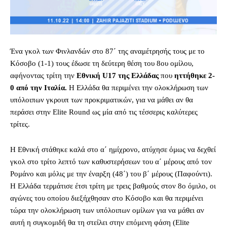
Ένα γκολ των Φινλανδών στο 87΄ της αναμέτρησής τους με το
Κόσοβο (1-1) τους έδωσε τη δεύτερη θέση του 8ου ομίλου,
αφήνοντας τρίτη την
Εθνική U17 της Ελλάδας
που
ηττήθηκε 2-
0 από την Ιταλία.
Η Ελλάδα θα περιμένει την ολοκλήρωση των
υπόλοιπων γκρουπ των προκριματικών, για να μάθει αν θα
περάσει στην Elite Round ως μία από τις τέσσερις καλύτερες
τρίτες.
Η Εθνική στάθηκε καλά στο α΄ ημίχρονο, ατύχησε όμως να δεχθεί
γκολ στο τρίτο λεπτό των καθυστερήσεων του α΄ μέρους από τον
Ρομάνο και μόλις με την έναρξη (48΄) του β΄ μέρους (Παφούντι).
Η Ελλάδα τερμάτισε έτσι τρίτη με τρεις βαθμούς στον 8ο όμιλο, οι
αγώνες του οποίου διεξήχθησαν στο Κόσοβο και θα περιμένει
τώρα την ολοκλήρωση των υπόλοιπων ομίλων για να μάθει αν
αυτή η συγκομιδή θα τη στείλει στην επόμενη φάση (Elite