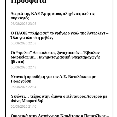
Πρόσφατα
Δωρεά της ΚΑΕ Άρης στους πληγέντες από τις
πυρκαγιές
06/08/2026 23:05
Ο ΠΑΟΚ “πλήρωσε” το γρήγορο γκολ της Άντερλεχτ –
Όλα για όλα στη ρεβάνς
06/08/2026 22:58
Οι “τρελοί” Λευκαδιώτες ξαναχτυπούν – Έβγαλαν
διαρκείας με… κινηματογραφική υπερπαραγωγή!
(βίντεο)
06/08/2026 22:48
Νεανική προσθήκη για τον Α.Σ. Βατολάκκου με
Γεωργούση
06/08/2026 22:34
Υψώνει… τείχος στην άμυνα ο Κένταυρος Λουτρού με
Φάνη Μουρατίδη!
06/08/2026 21:46
Οριστικά στην Αναγέννηση Καρδίτσας ο Παπατζίκος –