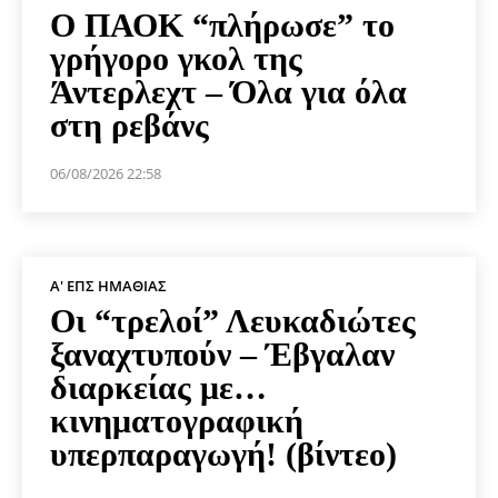
Ο ΠΑΟΚ “πλήρωσε” το
γρήγορο γκολ της
Άντερλεχτ – Όλα για όλα
στη ρεβάνς
06/08/2026 22:58
Α' ΕΠΣ ΗΜΑΘΊΑΣ
Οι “τρελοί” Λευκαδιώτες
ξαναχτυπούν – Έβγαλαν
διαρκείας με…
κινηματογραφική
υπερπαραγωγή! (βίντεο)