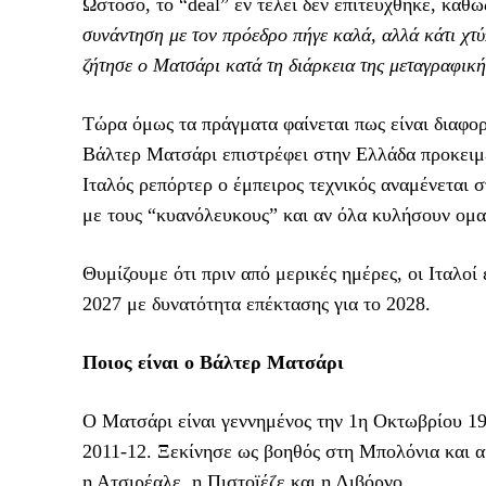
Ωστόσο, το “deal” εν τέλει δεν επιτεύχθηκε, καθ
συνάντηση με τον πρόεδρο πήγε καλά, αλλά κάτι χτύ
ζήτησε ο Ματσάρι κατά τη διάρκεια της μεταγραφική
Τώρα όμως τα πράγματα φαίνεται πως είναι διαφορ
Βάλτερ Ματσάρι επιστρέφει στην Ελλάδα προκειμέ
Ιταλός ρεπόρτερ ο έμπειρος τεχνικός αναμένεται 
με τους “κυανόλευκους” και αν όλα κυλήσουν ομα
Θυμίζουμε ότι πριν από μερικές ημέρες, οι Ιταλο
2027 με δυνατότητα επέκτασης για το 2028.
Ποιος είναι ο Βάλτερ Ματσάρι
Ο Ματσάρι είναι γεννημένος την 1η Οκτωβρίου 196
2011-12. Ξεκίνησε ως βοηθός στη Μπολόνια και α
η Ατσιρέαλε, η Πιστοϊέζε και η Λιβόρνο.