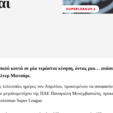
αι
SUPERLEAGUE 2
 πολύ κοντά σε μία τεράστια κίνηση, όντας μια… ανάσ
άλτερ Ματσάρι.
 τελευταίες ημέρες του Απριλίου, προκειμένου να αποφασίσ
 του μεγαλομετόχου της ΠΑΕ Παναγιώτη Μονεμβασιώτη, προκ
toiximan Super League.