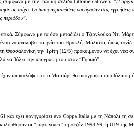
ώς σύμφωνα με την ιταλική σελίδα tuttomercatoweb:
“Η αρχικ
πησε σε τοίχο. Οι διαπραγματεύσεις ναυάγησαν στις εγγυήσεις 
ς περιόδου”.
ετικά. Σύμφωνα με τα όσα μεταδίδει ο Τζιανλούκα Ντι Μάρτ
νου να αναλάβει τα ηνία του Ηρακλή. Μάλιστα, όπως τονίζε
στη Θεσσαλονίκη την Τρίτη (12/5) προκειμένου να έχει νέα 
λά να βάλει την υπογραφή του στον “Γηραιό”.
ί είχαν αποκαλύψει ότι ο Ματσάρι θα υπογράψει συμβόλαιο μέ
1 και έχει πανηγυρίσει ένα Coppa Italia με τη Νάπολι τη σε
κολούθησαν οι “παρτενοπέι” τη σεζόν 1998-99, η U19 της Μ