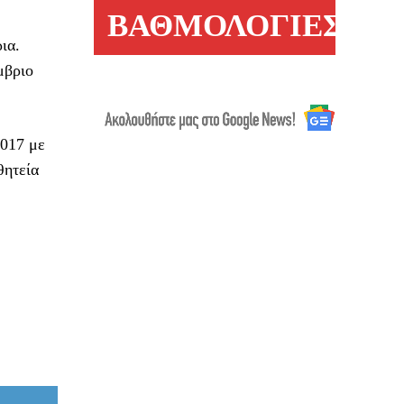
ΒΑΘΜΟΛΟΓΙΕΣ
ια.
μβριο
2017 με
θητεία