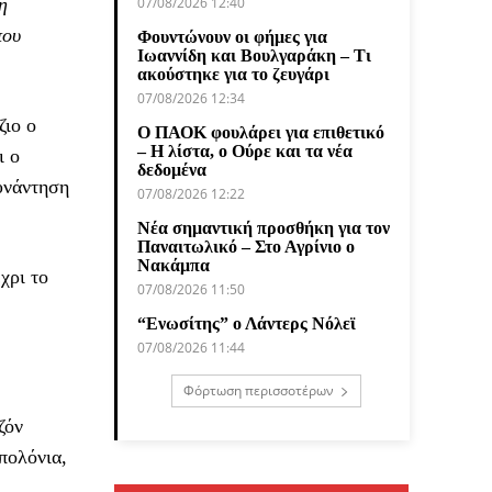
ή
07/08/2026 12:40
που
Φουντώνουν οι φήμες για
Ιωαννίδη και Βουλγαράκη – Τι
ακούστηκε για το ζευγάρι
07/08/2026 12:34
ζιο ο
Ο ΠΑΟΚ φουλάρει για επιθετικό
– Η λίστα, ο Ούρε και τα νέα
ι ο
δεδομένα
συνάντηση
07/08/2026 12:22
Νέα σημαντική προσθήκη για τον
Παναιτωλικό – Στο Αγρίνιο ο
Νακάμπα
χρι το
07/08/2026 11:50
“Ενωσίτης” ο Λάντερς Νόλεϊ
07/08/2026 11:44
Φόρτωση περισσοτέρων
ζόν
πολόνια,