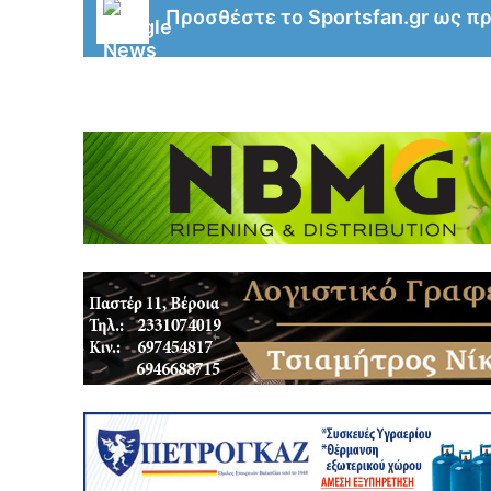
Προσθέστε το Sportsfan.gr ως π