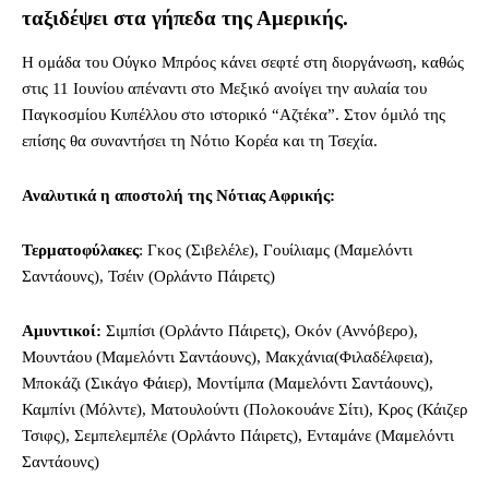
ταξιδέψει στα γήπεδα της Αμερικής.
Η ομάδα του Ούγκο Μπρόος κάνει σεφτέ στη διοργάνωση, καθώς
στις 11 Ιουνίου απέναντι στο Μεξικό ανοίγει την αυλαία του
Παγκοσμίου Κυπέλλου στο ιστορικό “Αζτέκα”. Στον όμιλό της
επίσης θα συναντήσει τη Νότιο Κορέα και τη Τσεχία.
Αναλυτικά η αποστολή της Νότιας Αφρικής:
Τερματοφύλακες
: Γκος (Σιβελέλε), Γουίλιαμς (Μαμελόντι
Σαντάουνς), Τσέιν (Ορλάντο Πάιρετς)
Αμυντικοί:
Σιμπίσι (Ορλάντο Πάιρετς), Οκόν (Αννόβερο),
Μουντάου (Μαμελόντι Σαντάουνς), Μακχάνια(Φιλαδέλφεια),
Μποκάζι (Σικάγο Φάιερ), Μοντίμπα (Μαμελόντι Σαντάουνς),
Καμπίνι (Μόλντε), Ματουλούντι (Πολοκουάνε Σίτι), Κρος (Κάιζερ
Τσιφς), Σεμπελεμπέλε (Ορλάντο Πάιρετς), Ενταμάνε (Μαμελόντι
Σαντάουνς)