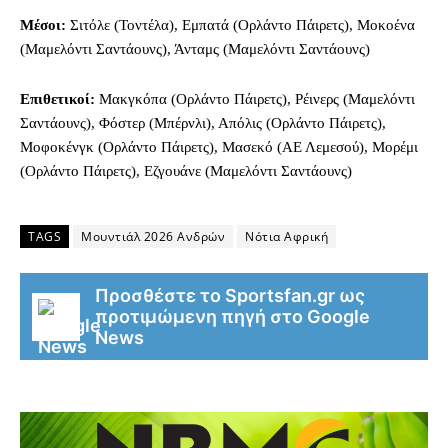
Μέσοι:
Σιτόλε (Τοντέλα), Εμπατά (Ορλάντο Πάιρετς), Μοκοένα
(Μαμελόντι Σαντάουνς), Άνταμς (Μαμελόντι Σαντάουνς)
Επιθετικοί:
Μακγκόπα (Ορλάντο Πάιρετς), Ρέινερς (Μαμελόντι
Σαντάουνς), Φόστερ (Μπέρνλι), Απόλις (Ορλάντο Πάιρετς),
Μοφοκένγκ (Ορλάντο Πάιρετς), Μασεκό (ΑΕ Λεμεσού), Μορέμι
(Ορλάντο Πάιρετς), Εζγουάνε (Μαμελόντι Σαντάουνς)
TAGS
Μουντιάλ 2026 Ανδρών
Νότια Αφρική
Προσθέστε το Sportsfan.gr ως
προτιμώμενη πηγή στο Google
News