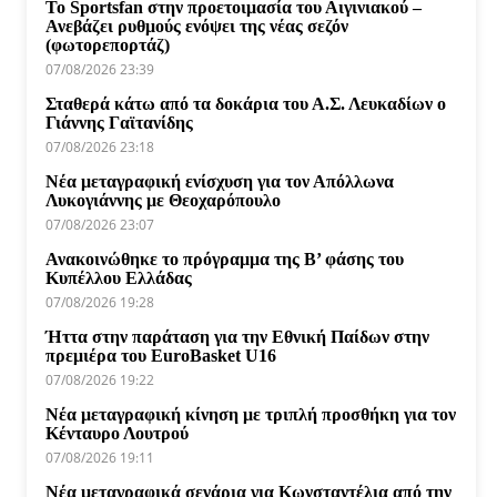
Το Sportsfan στην προετοιμασία του Αιγινιακού –
Ανεβάζει ρυθμούς ενόψει της νέας σεζόν
(φωτορεπορτάζ)
07/08/2026 23:39
Σταθερά κάτω από τα δοκάρια του Α.Σ. Λευκαδίων ο
Γιάννης Γαϊτανίδης
07/08/2026 23:18
Νέα μεταγραφική ενίσχυση για τον Απόλλωνα
Λυκογιάννης με Θεοχαρόπουλο
07/08/2026 23:07
Ανακοινώθηκε το πρόγραμμα της Β’ φάσης του
Κυπέλλου Ελλάδας
07/08/2026 19:28
Ήττα στην παράταση για την Εθνική Παίδων στην
πρεμιέρα του EuroBasket U16
07/08/2026 19:22
Νέα μεταγραφική κίνηση με τριπλή προσθήκη για τον
Κένταυρο Λουτρού
07/08/2026 19:11
Νέα μεταγραφικά σενάρια για Κωνσταντέλια από την