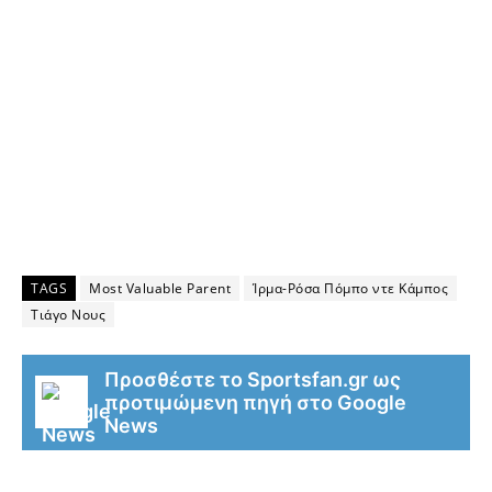
TAGS
Most Valuable Parent
Ίρμα-Ρόσα Πόμπο ντε Κάμπος
Τιάγο Νους
Προσθέστε το Sportsfan.gr ως
προτιμώμενη πηγή στο Google
News