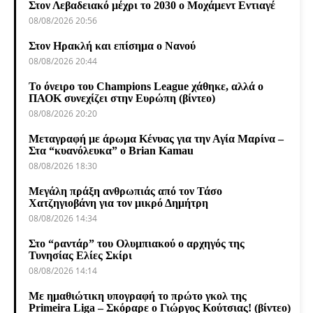
Στον Λεβαδειακό μέχρι το 2030 ο Μοχάμεντ Εντιαγέ
08/08/2026 20:56
Στον Ηρακλή και επίσημα ο Νανού
08/08/2026 20:44
Το όνειρο του Champions League χάθηκε, αλλά ο
ΠΑΟΚ συνεχίζει στην Ευρώπη (βίντεο)
08/08/2026 20:20
Μεταγραφή με άρωμα Κένυας για την Αγία Μαρίνα –
Στα “κυανόλευκα” ο Brian Kamau
08/08/2026 18:30
Μεγάλη πράξη ανθρωπιάς από τον Τάσο
Χατζηγιοβάνη για τον μικρό Δημήτρη
08/08/2026 14:34
Στο “ραντάρ” του Ολυμπιακού ο αρχηγός της
Τυνησίας Ελίες Σκίρι
08/08/2026 14:14
Με ημαθιώτικη υπογραφή το πρώτο γκολ της
Primeira Liga – Σκόραρε ο Γιώργος Κούτσιας! (βίντεο)