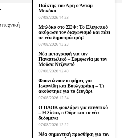
Παίκτης του Άρη ο Άνταμ
.
Μοκόκα
07/08/2026 14:23
σιτεχνική
Μπλόκο στο ΣΕΦ: Το Ελεγκτικό
ακύρωσε τον διαγωνισμό και πάει
σε νέα δημοπράτηση!
07/08/2026 13:23
Νέα μεταγραφή για τον
Παναιτωλικό – Συμφωνία με τον
Μούσα Ντζενεπό
07/08/2026 12:40
Φουντώνουν οι φήμες για
Ιωαννίδη και Βουλγαράκη – Τι
ακούστηκε για το ζευγάρι
07/08/2026 12:34
Ο ΠΑΟΚ φουλάρει για επιθετικό
– Η λίστα, ο Ούρε και τα νέα
δεδομένα
07/08/2026 12:22
Νέα σημαντική προσθήκη για τον