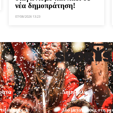
νέα δημοπράτηση!
07/08/2026 13:23
φατα
Δημοφιλή
tsfan στην
Δύο μεταγραφές στη με