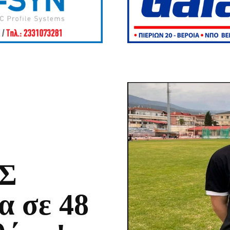
ΑΣ
α σε 48