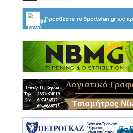
Προσθέστε το Sportsfan.gr ως π