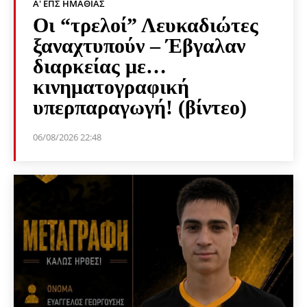
Α' ΕΠΣ ΗΜΑΘΊΑΣ
Οι “τρελοί” Λευκαδιώτες
ξαναχτυπούν – Έβγαλαν
διαρκείας με…
κινηματογραφική
υπερπαραγωγή! (βίντεο)
06/08/2026 22:48