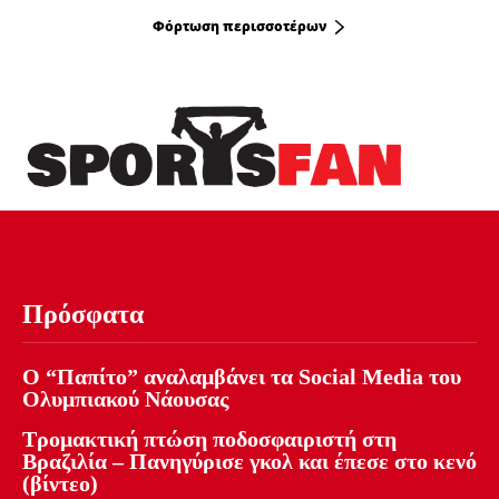
Φόρτωση περισσοτέρων
Πρόσφατα
Ο “Παπίτο” αναλαμβάνει τα Social Media του
Ολυμπιακού Νάουσας
Τρομακτική πτώση ποδοσφαιριστή στη
Βραζιλία – Πανηγύρισε γκολ και έπεσε στο κενό
(βίντεο)