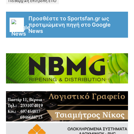
Πειθαρχική Επιτροπή ΕΠΟ
Προσθέστε το Sportsfan.gr ως
προτιμώμενη πηγή στο Google
News