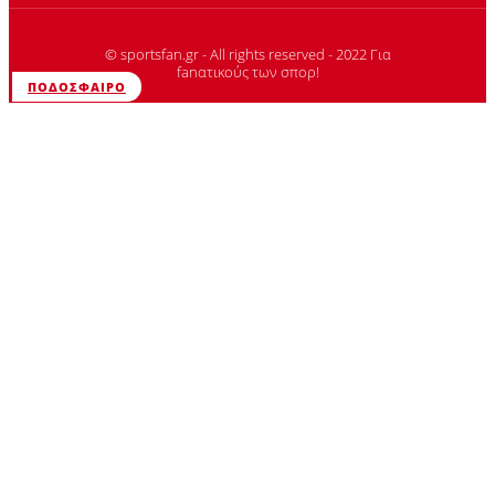
© sportsfan.gr - All rights reserved - 2022 Για
fanατικούς των σπορ!
ΠΟΔΌΣΦΑΙΡΟ