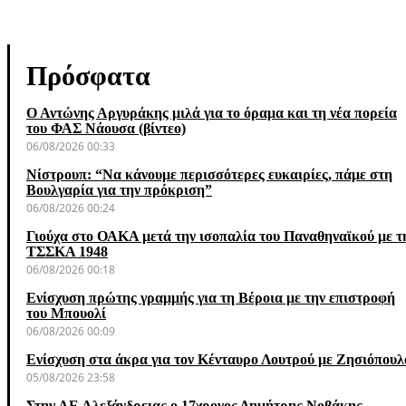
Πρόσφατα
Ο Αντώνης Αργυράκης μιλά για το όραμα και τη νέα πορεία
του ΦΑΣ Νάουσα (βίντεο)
06/08/2026 00:33
Νίστρουπ: “Να κάνουμε περισσότερες ευκαιρίες, πάμε στη
Βουλγαρία για την πρόκριση”
06/08/2026 00:24
Γιούχα στο ΟΑΚΑ μετά την ισοπαλία του Παναθηναϊκού με τ
ΤΣΣΚΑ 1948
06/08/2026 00:18
Ενίσχυση πρώτης γραμμής για τη Βέροια με την επιστροφή
του Μπουολί
06/08/2026 00:09
Ενίσχυση στα άκρα για τον Κένταυρο Λουτρού με Ζησιόπουλ
05/08/2026 23:58
Στην ΑΕ Αλεξάνδρειας ο 17χρονος Δημήτρης Νοβάκης