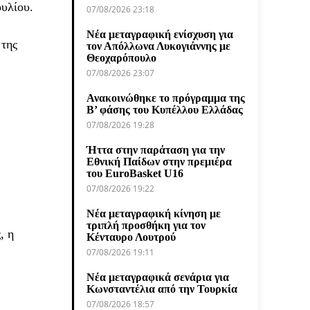
ουλίου.
07/08/2026 23:18
Νέα μεταγραφική ενίσχυση για
 της
τον Απόλλωνα Λυκογιάννης με
Θεοχαρόπουλο
07/08/2026 23:07
Ανακοινώθηκε το πρόγραμμα της
Β’ φάσης του Κυπέλλου Ελλάδας
07/08/2026 19:28
Ήττα στην παράταση για την
Εθνική Παίδων στην πρεμιέρα
του EuroBasket U16
07/08/2026 19:22
Νέα μεταγραφική κίνηση με
τριπλή προσθήκη για τον
, η
Κένταυρο Λουτρού
07/08/2026 19:11
Νέα μεταγραφικά σενάρια για
Κωνσταντέλια από την Τουρκία
07/08/2026 18:57