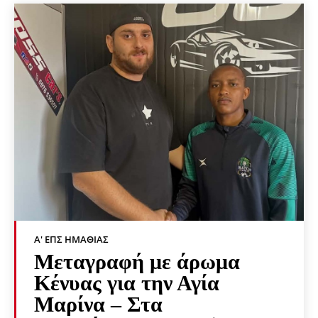
Α' ΕΠΣ ΗΜΑΘΊΑΣ
Μεταγραφή με άρωμα
Κένυας για την Αγία
Μαρίνα – Στα