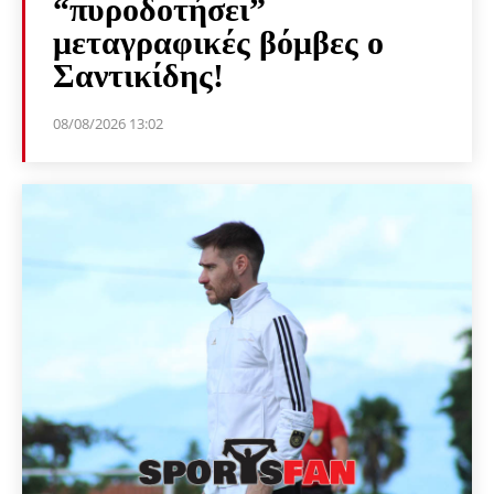
“πυροδοτήσει”
μεταγραφικές βόμβες ο
Σαντικίδης!
08/08/2026 13:02