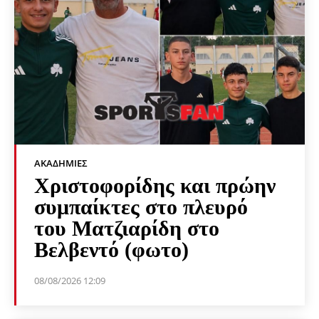
ΑΚΑΔΗΜΊΕΣ
Χριστοφορίδης και πρώην
συμπαίκτες στο πλευρό
του Ματζιαρίδη στο
Βελβεντό (φωτο)
08/08/2026 12:09