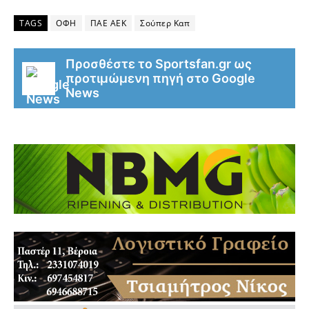
TAGS
ΟΦΗ
ΠΑΕ ΑΕΚ
Σούπερ Καπ
Προσθέστε το Sportsfan.gr ως
προτιμώμενη πηγή στο Google
News