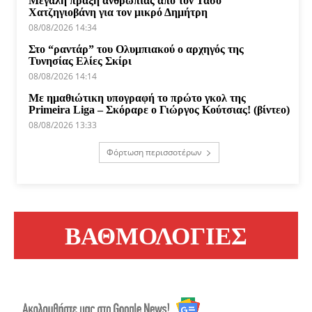
Μεγάλη πράξη ανθρωπιάς από τον Τάσο
Χατζηγιοβάνη για τον μικρό Δημήτρη
08/08/2026 14:34
Στο “ραντάρ” του Ολυμπιακού ο αρχηγός της
Τυνησίας Ελίες Σκίρι
08/08/2026 14:14
Με ημαθιώτικη υπογραφή το πρώτο γκολ της
Primeira Liga – Σκόραρε ο Γιώργος Κούτσιας! (βίντεο)
08/08/2026 13:33
Φόρτωση περισσοτέρων
ΒΑΘΜΟΛΟΓΙΕΣ