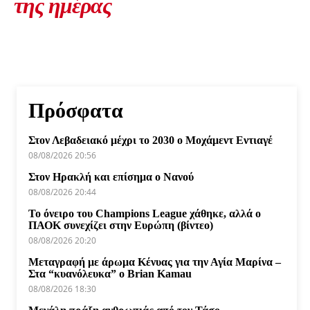
της ημέρας
Πρόσφατα
Στον Λεβαδειακό μέχρι το 2030 ο Μοχάμεντ Εντιαγέ
08/08/2026 20:56
Στον Ηρακλή και επίσημα ο Νανού
08/08/2026 20:44
Το όνειρο του Champions League χάθηκε, αλλά ο
ΠΑΟΚ συνεχίζει στην Ευρώπη (βίντεο)
08/08/2026 20:20
Μεταγραφή με άρωμα Κένυας για την Αγία Μαρίνα –
Στα “κυανόλευκα” ο Brian Kamau
08/08/2026 18:30