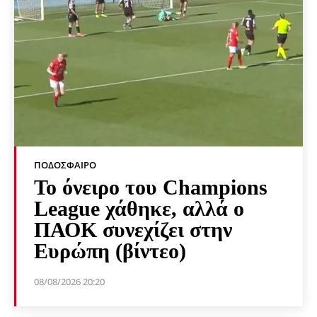
ΠΟΔΌΣΦΑΙΡΟ
Το όνειρο του Champions
League χάθηκε, αλλά ο
ΠΑΟΚ συνεχίζει στην
Ευρώπη (βίντεο)
08/08/2026 20:20