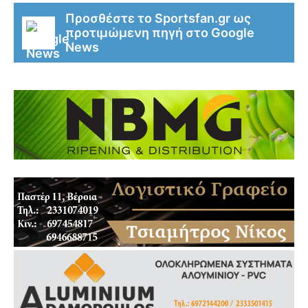
Προσθέστε το Sportsfan.gr ως
προτιμώμενη πηγή στο Google
News