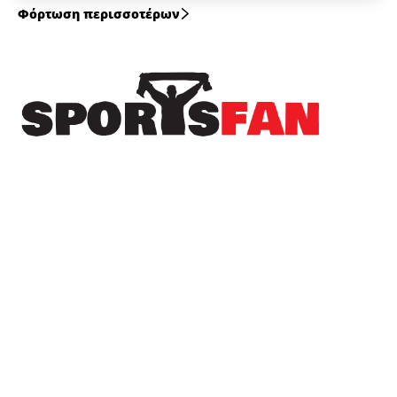
Φόρτωση περισσοτέρων
Πρόσφατα
Μεταγραφική ενίσχυση με Γεωργιάδη για τη
Δόξα Λιανοβεργίου
Ο Κένταυρος Λουτρού πάτησε γκάζι για τη νέα
σεζόν!