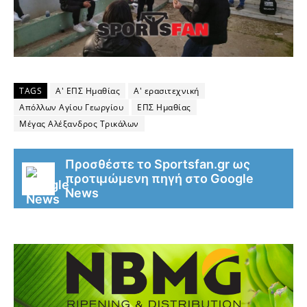
TAGS
Α' ΕΠΣ Ημαθίας
Α' ερασιτεχνική
Απόλλων Αγίου Γεωργίου
ΕΠΣ Ημαθίας
Μέγας Αλέξανδρος Τρικάλων
Προσθέστε το Sportsfan.gr ως
προτιμώμενη πηγή στο Google
News