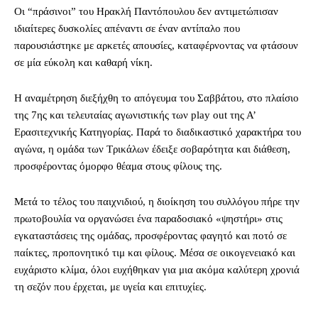
Οι “πράσινοι” του Ηρακλή Παντόπουλου δεν αντιμετώπισαν
ιδιαίτερες δυσκολίες απέναντι σε έναν αντίπαλο που
παρουσιάστηκε με αρκετές απουσίες, καταφέρνοντας να φτάσουν
σε μία εύκολη και καθαρή νίκη.
Η αναμέτρηση διεξήχθη το απόγευμα του Σαββάτου, στο πλαίσιο
της 7ης και τελευταίας αγωνιστικής των play out της Α’
Ερασιτεχνικής Κατηγορίας. Παρά το διαδικαστικό χαρακτήρα του
αγώνα, η ομάδα των Τρικάλων έδειξε σοβαρότητα και διάθεση,
προσφέροντας όμορφο θέαμα στους φίλους της.
Μετά το τέλος του παιχνιδιού, η διοίκηση του συλλόγου πήρε την
πρωτοβουλία να οργανώσει ένα παραδοσιακό «ψηστήρι» στις
εγκαταστάσεις της ομάδας, προσφέροντας φαγητό και ποτό σε
παίκτες, προπονητικό τιμ και φίλους. Μέσα σε οικογενειακό και
ευχάριστο κλίμα, όλοι ευχήθηκαν για μια ακόμα καλύτερη χρονιά
τη σεζόν που έρχεται, με υγεία και επιτυχίες.