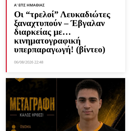
Α' ΕΠΣ ΗΜΑΘΊΑΣ
Οι “τρελοί” Λευκαδιώτες
ξαναχτυπούν – Έβγαλαν
διαρκείας με…
κινηματογραφική
υπερπαραγωγή! (βίντεο)
06/08/2026 22:48