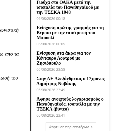
Γιούχα στο ΟΑΚΑ μετά την
ισοπαλία του Παναθηναϊκού με
την ΤΣΣΚΑ 1948
06/08/2026 00:18
Ενίσχυση πρώτης γραμμής για τη
γωνιστική
Βέροια με την επιστροφή του
Μπουολί
06/08/2026 00:09
Ενίσχυση στα άκρα για τον
τω από τα
Κένταυρο Λουτρού με
Ζησιόπουλο
05/08/2026 23:58
σίωσή του
Στην ΑΕ Αλεξάνδρειας ο 17χρονος
Δημήτρης Νοβάκης
05/08/2026 23:49
Άφησε ανοιχτούς λογαριασμούς ο
Παναθηναϊκός, ισοπαλία με την
ΤΣΣΚΑ (βίντεο)
05/08/2026 23:41
Φόρτωση περισσοτέρων