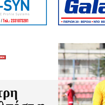
ΝΙΚΉ
τρη