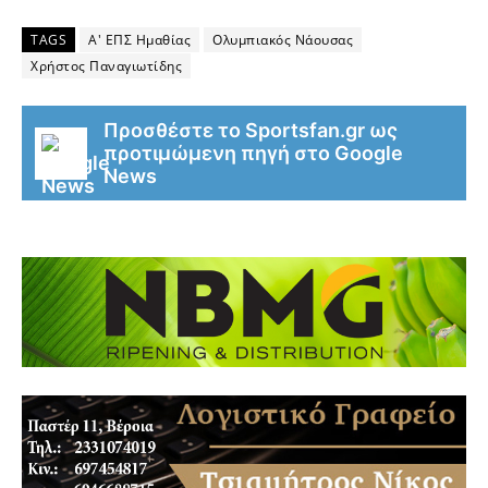
TAGS
Α' ΕΠΣ Ημαθίας
Ολυμπιακός Νάουσας
Χρήστος Παναγιωτίδης
Προσθέστε το Sportsfan.gr ως
προτιμώμενη πηγή στο Google
News