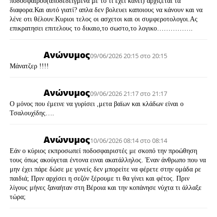
ποδοσφαίρου(αποδεδειγμενα με το τι εχει κανει) αρχιζεται τα
διαφορα.Και αυτό γιατί? απλα δεν βολευει καποιους να κάνουν και να
λένε οτι θέλουν.Κυριοι τελος οι ασχετοι και οι συμφεροτολογοι.Ας
επικρατησει επιτελους το δικαιο,το σωστο,το λογικο…………….
Ανώνυμος
09/06/2026 20:15 στο 20:15
Μάνατζερ !!!!
Ανώνυμος
09/06/2026 21:17 στο 21:17
Ο μόνος που έμεινε να γυρίσει ,μετα βαϊων και κλάδων είναι ο
Τσαλουχίδης….
Ανώνυμος
10/06/2026 08:14 στο 08:14
Εάν ο κύριος εκπροσωπεί ποδοσφαιριστές με σκοπό την προώθηση
τους όπως ακούγεται έντονα ειναι ακατάλληλος. Έναν άνθρωπο που να
μην έχει πάρε δώσε με γονείς δεν μπορείτε να φέρετε στην ομάδα ρε
παιδιά; Πριν αρχίσει η σεζόν ξέρουμε τι θα γίνει και φέτος. Πριν
λίγους μήνες ξαναήταν στη Βέροια και την κοπάνησε νύχτα τι άλλαξε
τώρα;