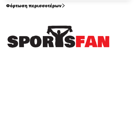
Φόρτωση περισσοτέρων
Πρόσφατα
Προσωρινή προσαρμογή ωραρίου λειτουργίας
Δημοτικού Σταδίου Νάουσας
ΦΑΣ Νάουσα: Νέα ευκαιρία για τους νεαρούς
ποδοσφαιριστές μέσω της Β’ ομάδας