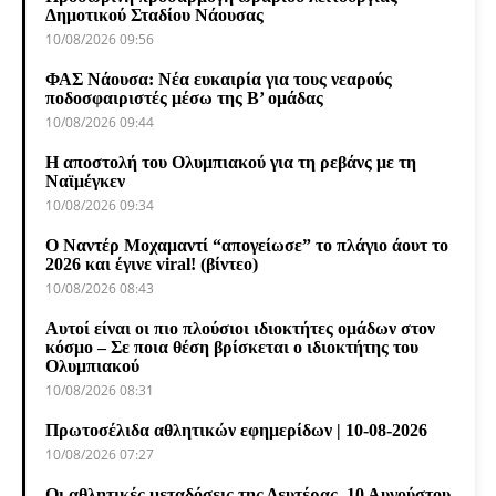
Δημοτικού Σταδίου Νάουσας
10/08/2026 09:56
ΦΑΣ Νάουσα: Νέα ευκαιρία για τους νεαρούς
ποδοσφαιριστές μέσω της Β’ ομάδας
10/08/2026 09:44
Η αποστολή του Ολυμπιακού για τη ρεβάνς με τη
Ναϊμέγκεν
10/08/2026 09:34
Ο Ναντέρ Μοχαμαντί “απογείωσε” το πλάγιο άουτ το
2026 και έγινε viral! (βίντεο)
10/08/2026 08:43
Αυτοί είναι οι πιο πλούσιοι ιδιοκτήτες ομάδων στον
κόσμο – Σε ποια θέση βρίσκεται ο ιδιοκτήτης του
Ολυμπιακού
10/08/2026 08:31
Πρωτοσέλιδα αθλητικών εφημερίδων | 10-08-2026
10/08/2026 07:27
Οι αθλητικές μεταδόσεις της Δευτέρας, 10 Αυγούστου