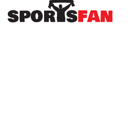
Πρόσφατα
Στον Λεβαδειακό μέχρι το 2030 ο Μοχάμεντ
Εντιαγέ
Στον Ηρακλή και επίσημα ο Νανού
Το όνειρο του Champions League χάθηκε, αλλά
ο ΠΑΟΚ συνεχίζει στην Ευρώπη (βίντεο)
Μεταγραφή με άρωμα Κένυας για την Αγία