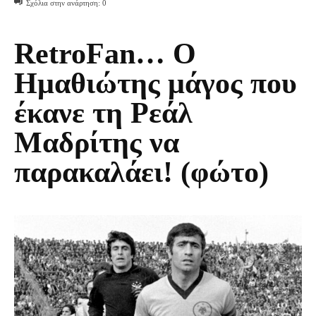
Σχόλια στην ανάρτηση:
0
RetroFan… Ο
Ημαθιώτης μάγος που
έκανε τη Ρεάλ
Μαδρίτης να
παρακαλάει! (φώτο)