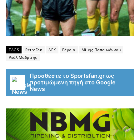
TAGS
RetroFan
ΑΕΚ
Βέροια
Μίμης Παπαϊωάννου
Ρεάλ Μαδρίτης
Προσθέστε το Sportsfan.gr ως
προτιμώμενη πηγή στο Google
News