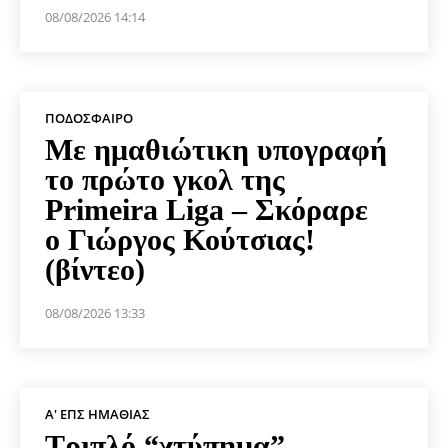
08/08/2026 14:14
ΠΟΔΌΣΦΑΙΡΟ
Με ημαθιώτικη υπογραφή
το πρώτο γκολ της
Primeira Liga – Σκόραρε
ο Γιώργος Κούτσιας!
(βίντεο)
08/08/2026 13:33
Α' ΕΠΣ ΗΜΑΘΊΑΣ
Τριπλό “χτύπημα”