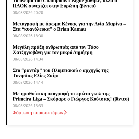
Το όνειρο του Champions League χάθηκε, αλλά ο
ΠΑΟΚ συνεχίζει στην Ευρώπη (βίντεο)
08/08/2026 20:20
Μεταγραφή με άρωμα Κένυας για την Αγία Μαρίνα –
Στα “κυανόλευκα” ο Brian Kamau
08/08/2026 18:30
Μεγάλη πράξη ανθρωπιάς από τον Τάσο
Χατζηγιοβάνη για τον μικρό Δημήτρη
08/08/2026 14:34
Στο “ραντάρ” του Ολυμπιακού ο αρχηγός της
Τυνησίας Ελίες Σκίρι
08/08/2026 14:14
Με ημαθιώτικη υπογραφή το πρώτο γκολ της
Primeira Liga – Σκόραρε ο Γιώργος Κούτσιας! (βίντεο)
08/08/2026 13:33
Φόρτωση περισσοτέρων