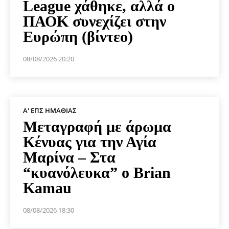
League χάθηκε, αλλά ο
ΠΑΟΚ συνεχίζει στην
Ευρώπη (βίντεο)
08/08/2026 20:20
Α' ΕΠΣ ΗΜΑΘΊΑΣ
Μεταγραφή με άρωμα
Κένυας για την Αγία
Μαρίνα – Στα
“κυανόλευκα” ο Brian
Kamau
08/08/2026 18:30