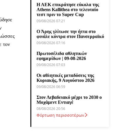
Η ΑΕΚ επικράτησε εύκολα της
Athens Kallithea στο τελευταίο
τεστ πριν το Super Cup
ούδησε
09/08/2026 07:21
ν
Ο Άρης γλίτωσε την ήττα στο
γλώσσες
φινάλε κόντρα στον Πανσερραϊκό
09/08/2026 07:16
ε τον
Πρωτοσέλιδα αθλητικών
εφημερίδων | 09-08-2026
09/08/2026 07:03
Οι αθλητικές μεταδόσεις της
Κυριακής, 9 Αυγούστου 2026
09/08/2026 06:59
Στον Λεβαδειακό μέχρι το 2030 ο
Μοχάμεντ Εντιαγέ
08/08/2026 20:56
Φόρτωση περισσοτέρων