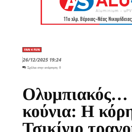
FAN 4 FUN
26/12/2025 19:24
Σχόλια στην ανάρτηση:
0
Ολυμπιακός…
κούνια: Η κόρ
Τσικίνιο τραγο