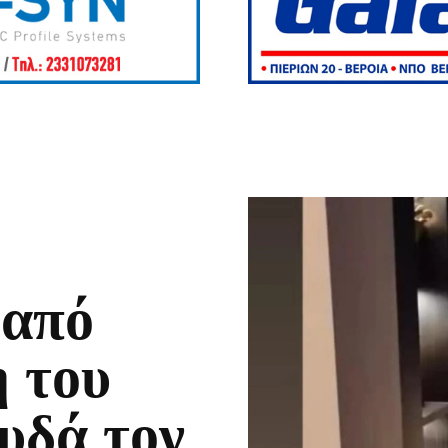
 από
η του
υδά τον