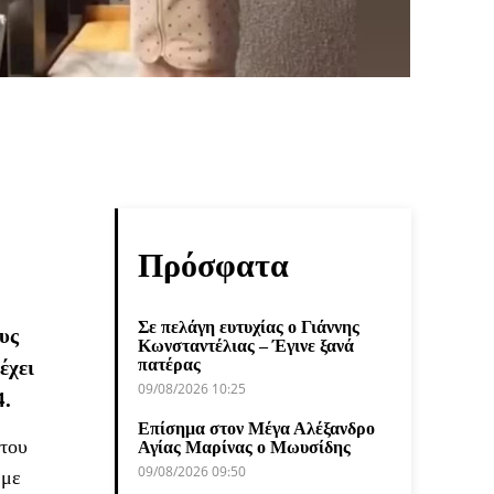
Πρόσφατα
Σε πελάγη ευτυχίας ο Γιάννης
υς
Κωνσταντέλιας – Έγινε ξανά
πατέρας
έχει
09/08/2026 10:25
4.
Επίσημα στον Μέγα Αλέξανδρο
 του
Αγίας Μαρίνας ο Μωυσίδης
09/08/2026 09:50
 με