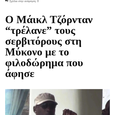
Σχόλια στην ανάρτηση:
0
Ο Μάικλ Τζόρνταν
“τρέλανε” τους
σερβιτόρους στη
Μύκονο με το
φιλοδώρημα που
άφησε