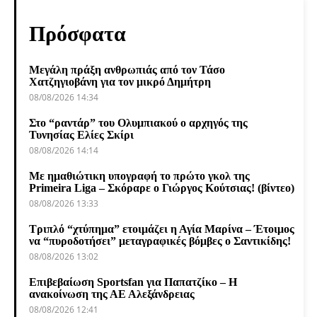
Πρόσφατα
Μεγάλη πράξη ανθρωπιάς από τον Τάσο
Χατζηγιοβάνη για τον μικρό Δημήτρη
08/08/2026 14:34
Στο “ραντάρ” του Ολυμπιακού ο αρχηγός της
Τυνησίας Ελίες Σκίρι
08/08/2026 14:14
Με ημαθιώτικη υπογραφή το πρώτο γκολ της
Primeira Liga – Σκόραρε ο Γιώργος Κούτσιας! (βίντεο)
08/08/2026 13:33
Τριπλό “χτύπημα” ετοιμάζει η Αγία Μαρίνα – Έτοιμος
να “πυροδοτήσει” μεταγραφικές βόμβες ο Σαντικίδης!
08/08/2026 13:02
Επιβεβαίωση Sportsfan για Παπατζίκο – Η
ανακοίνωση της ΑΕ Αλεξάνδρειας
08/08/2026 12:41