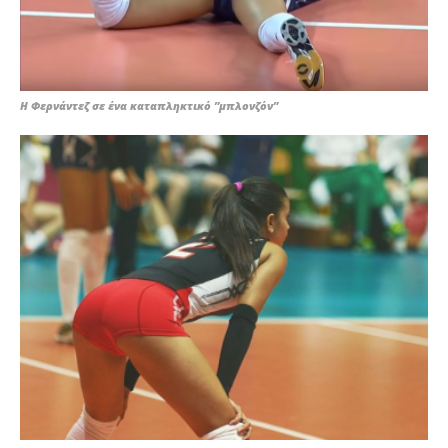
Η Φερνάντεζ σε ένα καταπληκτικό ”μπλονζόν”