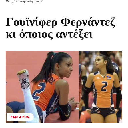
Σχόλια στην ανάρτηση:
0
Γουϊνίφερ Φερνάντεζ
κι όποιος αντέξει
FAN 4 FUN