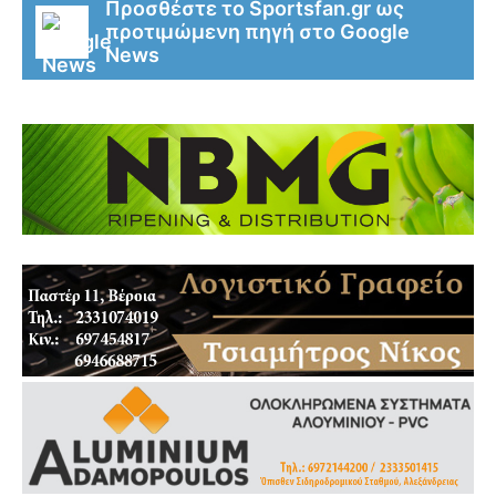
Προσθέστε το Sportsfan.gr ως
προτιμώμενη πηγή στο Google
News