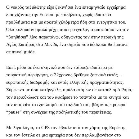
Ο νεαρός ταξιδιώτης είχε ξεκινήσει ένα επταμηνιαίο εγχείρημα
διασχίζοντας την Ευρώπη με ποδήλατο, χωρίς ιδιαίτερα
προβλήματα και με αρκετά χιλιόμετρα ήδη στο ενεργητικό του.
Όλα κυλούσαν ομαλά μέχρι που η τεχνολογία αποφάσισε να τον
“βοηθήσει” λίγο παραπάνω, οδηγώντας τον στην περιοχή της
Αγίας Σωτήρας στο Μενίδι, ένα σημείο που δύσκολα θα έμπαινε
σε travel guide.
Εκεί, μέσα σε ένα σκηνικό που δεν ταίριαζε ιδιαίτερα με
τουριστική περιήγηση, ο 22χρονος βρέθηκε ξαφνικά εκτός…
ευρωπαϊκής διαδρομής και εντός ελληνικής πραγματικότητας.
Σύμφωνα με όσα κατήγγειλε, ομάδα ατόμων σε καταυλισμό Ρομά,
τον περικύκλωσε και του αφαίρεσε το τσαντάκι με το κινητό και
τον απαραίτητο εξοπλισμό του ταξιδιού του, βάζοντας πρόωρο
“pause” στη συνέχεια της ποδηλατικής του περιπέτειας.
Με λίγα λόγια, το GPS τον έβγαλε από τον χάρτη της Ευρώπης
και τον έστειλε σε μια εμπειρία που δεν περιλαμβανόταν στο