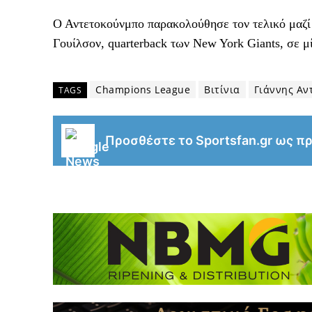
Ο Αντετοκούνμπο παρακολούθησε τον τελικό μαζί μ
Γουίλσον, quarterback των New York Giants, σε μ
Champions League
Βιτίνια
Γιάννης Αν
TAGS
Προσθέστε το Sportsfan.gr ως π