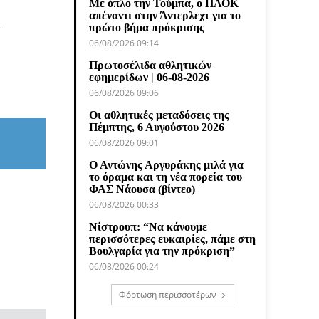
Με όπλο την Τούμπα, ο ΠΑΟΚ
απέναντι στην Άντερλεχτ για το
λ
πρώτο βήμα πρόκρισης
06/08/2026 09:14
Πρωτοσέλιδα αθλητικών
εφημερίδων | 06-08-2026
06/08/2026 09:06
Οι αθλητικές μεταδόσεις της
Πέμπτης, 6 Αυγούστου 2026
06/08/2026 09:01
Ο Αντώνης Αργυράκης μιλά για
το όραμα και τη νέα πορεία του
ΦΑΣ Νάουσα (βίντεο)
06/08/2026 00:33
Νίστρουπ: “Να κάνουμε
περισσότερες ευκαιρίες, πάμε στη
Βουλγαρία για την πρόκριση”
06/08/2026 00:24
Φόρτωση περισσοτέρων