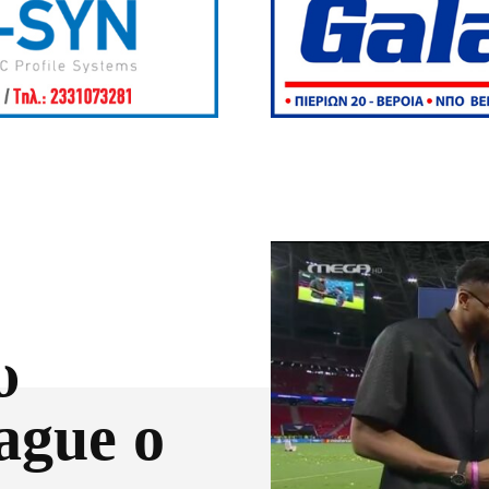
υ
ague ο