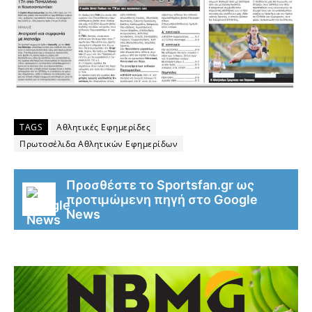
TAGS
Αθλητικές Εφημερίδες
Πρωτοσέλιδα Αθλητικών Εφημερίδων
Προσθέστε το Sportsfan.gr ως
προτιμώμενη πηγή στο Google
News