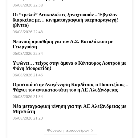
06/08/2026 22:58
Οι “τρελοί” Λευκαδιώτες ξαναχτυπούν – Έβγαλαν
διαρκείας με… κινηματογραφική υπερπαραγωγή!
(βίντεο)
06/08/2026 22:48
Νεανική προσθήκη για τον Α.Σ. Βατολάκκου με
Γεωργούση
06/08/2026 22:34
Υψώνει… τείχος στην άμυνα ο Κένταυρος Λουτρού με
Φάνη Μουρατίδη!
06/08/2026 21:46
Οριστικά στην Αναγέννηση Καρδίτσας ο Παπατζίκος –
Ψάχνει τον αντικαταστάτη του η ΑΕ Αλεξάνδρειας
06/08/2026 21:34
Νέα μεταγραφική κίνηση για την ΑΕ Αλεξάνδρειας με
Μητσιώτη
06/08/2026 21:20
Φόρτωση περισσοτέρων