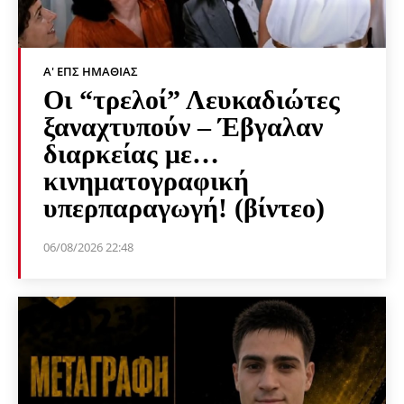
Α' ΕΠΣ ΗΜΑΘΊΑΣ
Οι “τρελοί” Λευκαδιώτες
ξαναχτυπούν – Έβγαλαν
διαρκείας με…
κινηματογραφική
υπερπαραγωγή! (βίντεο)
06/08/2026 22:48