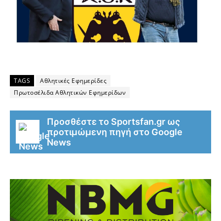
TAGS
Αθλητικές Εφημερίδες
Πρωτοσέλιδα Αθλητικών Εφημερίδων
Προσθέστε το Sportsfan.gr ως
προτιμώμενη πηγή στο Google
News