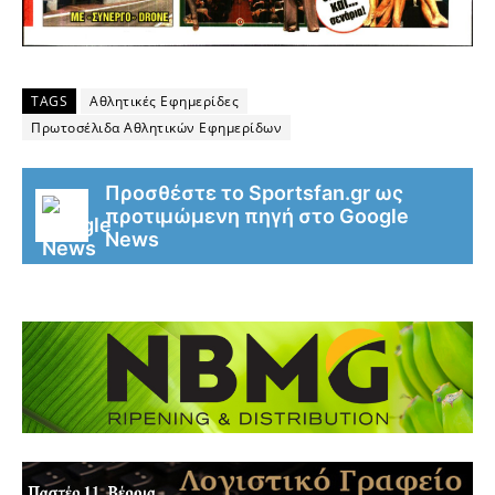
TAGS
Αθλητικές Εφημερίδες
Πρωτοσέλιδα Αθλητικών Εφημερίδων
Προσθέστε το Sportsfan.gr ως
προτιμώμενη πηγή στο Google
News