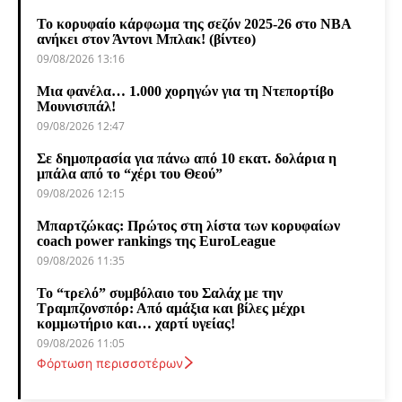
Το κορυφαίο κάρφωμα της σεζόν 2025-26 στο NBA
ανήκει στον Άντονι Μπλακ! (βίντεο)
09/08/2026 13:16
Μια φανέλα… 1.000 χορηγών για τη Ντεπορτίβο
Μουνισιπάλ!
09/08/2026 12:47
Σε δημοπρασία για πάνω από 10 εκατ. δολάρια η
μπάλα από το “χέρι του Θεού”
09/08/2026 12:15
Μπαρτζώκας: Πρώτος στη λίστα των κορυφαίων
coach power rankings της EuroLeague
09/08/2026 11:35
Το “τρελό” συμβόλαιο του Σαλάχ με την
Τραμπζονσπόρ: Από αμάξια και βίλες μέχρι
κομμωτήριο και… χαρτί υγείας!
09/08/2026 11:05
Φόρτωση περισσοτέρων