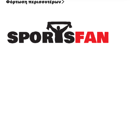
Φόρτωση περισσοτέρων
Πρόσφατα
Η EuroLeague ξεχώρισε την καλύτερη
μεταγραφή κάθε ομάδας της διοργάνωσης
Πρώτο φαβορί για το εισιτήριο της League
Phase του Champions League η ΑΕΚ