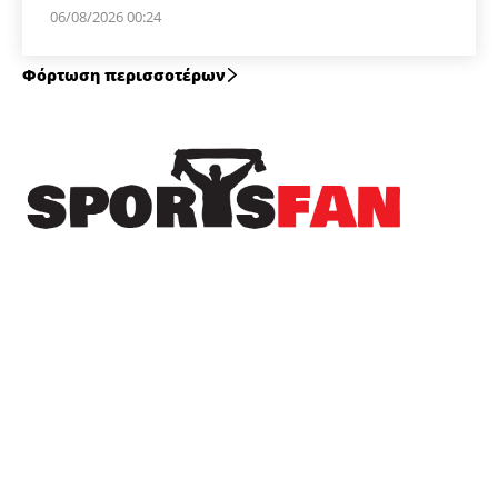
06/08/2026 00:24
Φόρτωση περισσοτέρων
Πρόσφατα
Show Ραπτόπουλου στη Βέροια: “Αυτόν τον
παίκτη, ο Αρβανιτίδης θα τον είχε στις
αποθήκες των Super Market”