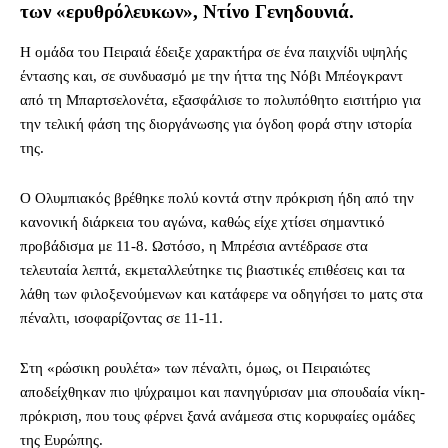
των «ερυθρόλευκων», Ντίνο Γενηδουνιά.
Η ομάδα του Πειραιά έδειξε χαρακτήρα σε ένα παιχνίδι υψηλής
έντασης και, σε συνδυασμό με την ήττα της Νόβι Μπέογκραντ
από τη Μπαρτσελονέτα, εξασφάλισε το πολυπόθητο εισιτήριο για
την τελική φάση της διοργάνωσης για όγδοη φορά στην ιστορία
της.
Ο Ολυμπιακός βρέθηκε πολύ κοντά στην πρόκριση ήδη από την
κανονική διάρκεια του αγώνα, καθώς είχε χτίσει σημαντικό
προβάδισμα με 11-8. Ωστόσο, η Μπρέσια αντέδρασε στα
τελευταία λεπτά, εκμεταλλεύτηκε τις βιαστικές επιθέσεις και τα
λάθη των φιλοξενούμενων και κατάφερε να οδηγήσει το ματς στα
πέναλτι, ισοφαρίζοντας σε 11-11.
Στη «ρώσικη ρουλέτα» των πέναλτι, όμως, οι Πειραιώτες
αποδείχθηκαν πιο ψύχραιμοι και πανηγύρισαν μια σπουδαία νίκη-
πρόκριση, που τους φέρνει ξανά ανάμεσα στις κορυφαίες ομάδες
της Ευρώπης.