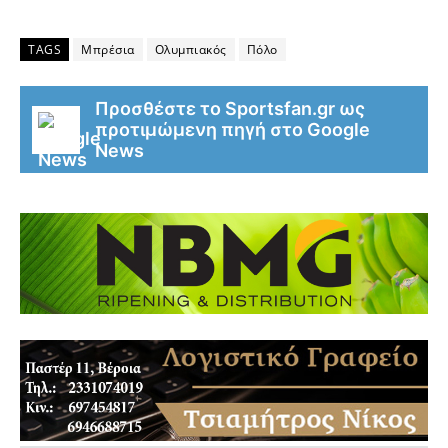
TAGS
Μπρέσια
Ολυμπιακός
Πόλο
Προσθέστε το Sportsfan.gr ως
προτιμώμενη πηγή στο Google
News