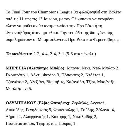
Το Final Four του Champions League θα φιλοξενηθεί στη Βαλέτα
από τις 11 έως τις 13 Ιουνίου, με τον Ολυμπιακό να περιμένει
πλέον να μάθει αν θα αντιμετωπίσει την Προ Ρέκο ή τη
Φερεντσβάρος στον ημιτελικό. Την τετράδα της διοργάνωσης
συμπληρώνουν οι Μπαρτσελονέτα, Προ Ρέκο και Φερεντσβάρος.
Τα οκτάλεπτα:
2-2, 4-4, 2-4, 3-1 (5-6 στα πέναλτι)
ΜΠΡΕΣΙΑ (Αλεσάντρο Μπόβο):
Μπάγκι Νέκι, Ντελ Μπάσο 2,
Γκουεράτο 1, Λόντι, Φερέρο 3, Πόπαντιτς 2, Ντόλτσε 1,
Τζιανάτσα 2, Αλεζιάνι, Βίσκοβιτς, Καζανόβα, Τζίρι, Μασέντζα,
Μπαλτζαρίνι 5.
ΟΛΥΜΠΙΑΚΟΣ (Ελβις Φάτοβιτς):
Ζερδεβάς, Ανγκιαλ,
Λυκούδης, Γενηδουνιάς 5, Φουντούλης 1, Γούβης, Ζάλανκι 4,
Δήμου 2, Αλαφραγκής 1, Κάκαρης 1, Νικολαϊδης 2,
Παπαναστασίου, Τζωρτζάτος, Πούρος 1.