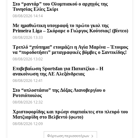
Στο “ραντάρ” του Ολυμπιακού ο αρχηγός της
Τυνησίας Ελίες Σκίρι
08/08/2026 14:14
Με ημαθιώτικη υπογραφή το πρώτο γκολ της
Primeira Liga – Σκόραρε ο Γιώργος Κούτσιας! (βίντεο)
08/08/2026 13:33
Τριπλό “χτύπημα” ετοιμάζει η Αγία Μαρίνα – Έτοιμος
να “πυροδοτήσει” μεταγραφικές βόμβες ο Σαντικίδης!
08/08/2026 13:02
Επιβεβαίωση Sportsfan για Παπατζίκο – Η
ανακοίνωση της ΑΕ Αλεξάνδρειας
08/08/2026 12:41
Στο “οπλοστάσιο” της Δόξας Λιανοβεργίου ο
Ροτσιόπουλος
08/08/2026 12:32
Χριστοφορίδης και πρώην συμπαίκτες στο πλευρό του
Ματζιαρίδη στο Βελβεντό (φωτο)
08/08/2026 12:09
Φόρτωση περισσοτέρων