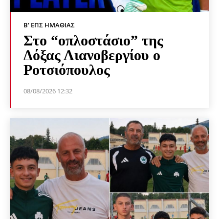
Β' ΕΠΣ ΗΜΑΘΊΑΣ
Στο “οπλοστάσιο” της
Δόξας Λιανοβεργίου ο
Ροτσιόπουλος
08/08/2026 12:32