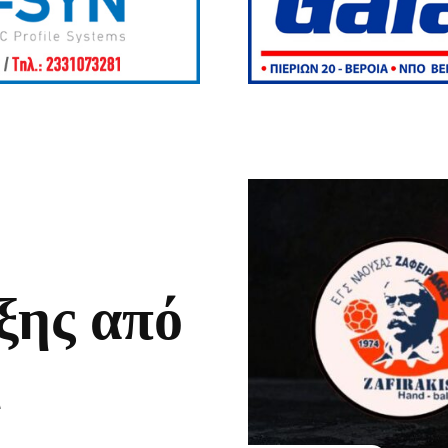
ξης από
η