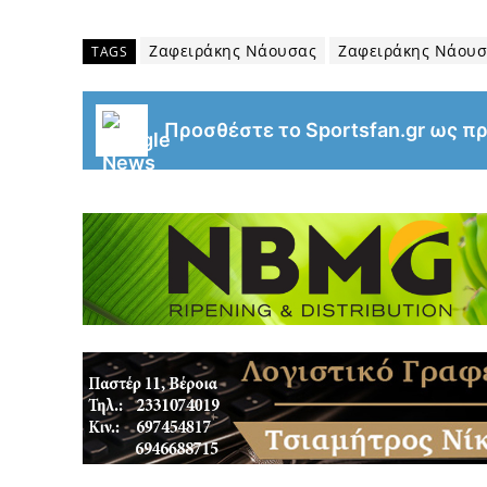
Ζαφειράκης Νάουσας
Ζαφειράκης Νάουσ
TAGS
Προσθέστε το Sportsfan.gr ως π