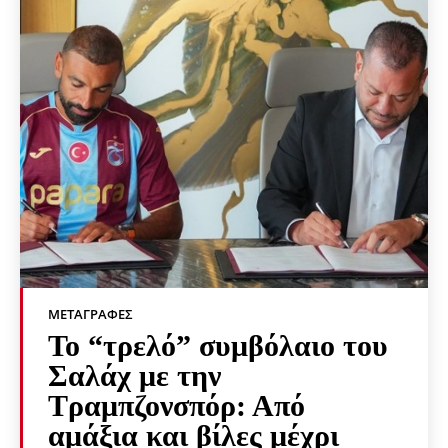
ΜΕΤΑΓΡΑΦΈΣ
Το “τρελό” συμβόλαιο του
Σαλάχ με την
Τραμπζονσπόρ: Από
αμάξια και βίλες μέχρι