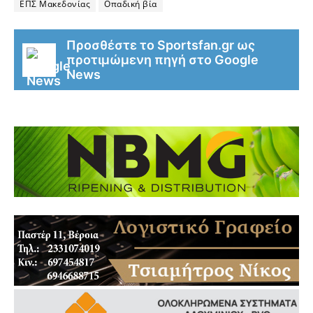
ΕΠΣ Μακεδονίας
Οπαδική βία
Προσθέστε το Sportsfan.gr ως
προτιμώμενη πηγή στο Google
News