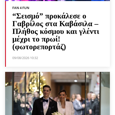
FAN 4 FUN
“Σεισμό” προκάλεσε ο
Γαβρίλος στα Καβάσιλα –
Πλήθος κόσμου και γλέντι
μέχρι το πρωί!
(φωτορεπορτάζ)
09/08/2026 10:32