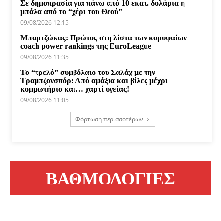
Σε δημοπρασία για πάνω από 10 εκατ. δολάρια η
μπάλα από το “χέρι του Θεού”
09/08/2026 12:15
Μπαρτζώκας: Πρώτος στη λίστα των κορυφαίων
coach power rankings της EuroLeague
09/08/2026 11:35
Το “τρελό” συμβόλαιο του Σαλάχ με την
Τραμπζονσπόρ: Από αμάξια και βίλες μέχρι
κομμωτήριο και… χαρτί υγείας!
09/08/2026 11:05
Φόρτωση περισσοτέρων
ΒΑΘΜΟΛΟΓΙΕΣ