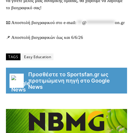
να γίνετε μέλος μιας δυναμικής ομάδας, θα χαρούμε να λάβουμε
το βιογραφικό σας!
📧 Αποστολή βιογραφικού στο e-mail:
**
@
************
on.gr
📌 Αποστολή βιογραφικών έως και 6/6/26
TAGS
Easy Education
Προσθέστε το Sportsfan.gr ως
προτιμώμενη πηγή στο Google
News