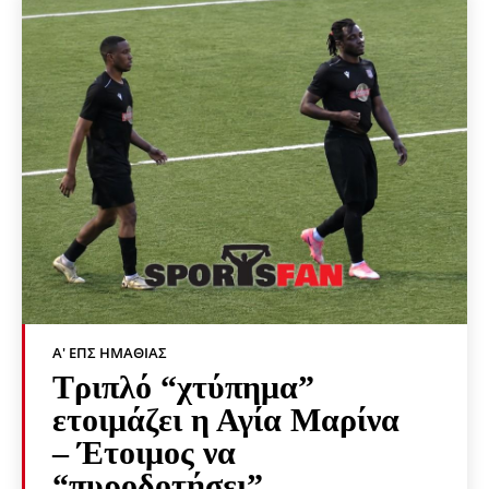
Α' ΕΠΣ ΗΜΑΘΊΑΣ
Τριπλό “χτύπημα”
ετοιμάζει η Αγία Μαρίνα
– Έτοιμος να
“πυροδοτήσει”