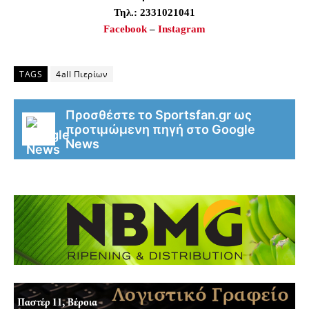
Τηλ.: 2331021041
Facebook
–
Instagram
TAGS
4all Πιερίων
Προσθέστε το Sportsfan.gr ως
προτιμώμενη πηγή στο Google
News