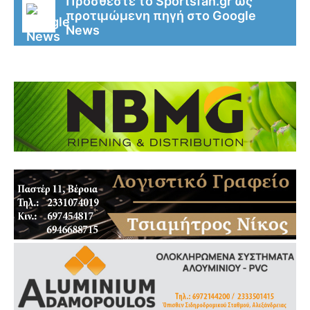
Προσθέστε το Sportsfan.gr ως
προτιμώμενη πηγή στο Google
News